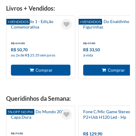
Livros + Vendidos:
Torto Arado 1 - Edição
Kit Álbum Do Enaldinho + 
+VENDIDOS
+VENDIDOS
Comemorativa
Figurinhas
R$ 144,90
R$ 47,90
R$ 50,70
R$ 33,50
ou 2x de R$ 25,35 sem juros
à vista
Queridinhos da Semana:
Álbum Copa Do Mundo 2026 -
Fone C/Mic Game Stereo 2
5% OFF NO PIX
Capa Dura
P2+Usb H120 Led - Hp
R$ 129,90
R$ 74,90