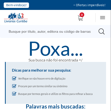
Bem-vindo(a)!
• Ofertas imperdíveis!
0
poxa...
Sua busca não foi encontrada =/
Dicas para melhorar sua pesquisa:
Verifique se não houve erro de digitação
Procure por um termo similar ou sinônimo
Busque por termos gerais e utilize os filtros para refinar a busca
Palavras mais buscadas: