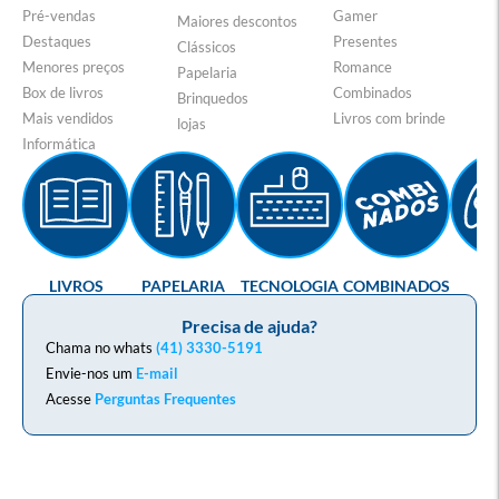
Pré-vendas
Gamer
Maiores descontos
Destaques
Presentes
Clássicos
Menores preços
Romance
Papelaria
Box de livros
Combinados
Brinquedos
Mais vendidos
Livros com brinde
lojas
Informática
LIVROS
PAPELARIA
TECNOLOGIA
COMBINADOS
GA
Precisa de ajuda?
Chama no whats
(41) 3330-5191
Envie-nos um
E-mail
Acesse
Perguntas Frequentes