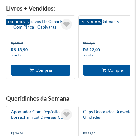
Livros + Vendidos:
Kit De Adesivos De Cenário 3d
Absolute Batman 5
+VENDIDOS
+VENDIDOS
- Com Pinça - Capivaras
R$ 19,90
R$ 24,90
R$ 13,90
R$ 22,40
à vista
à vista
Queridinhos da Semana:
Apontador Com Depósito +
Clips Decorados Brownie 4
Borracha Frost Diversas Cores
Unidades
Tris
R$ 26,50
R$ 25,30