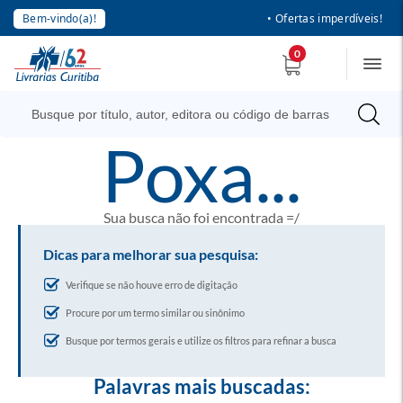
Bem-vindo(a)!
• Ofertas imperdíveis!
0
poxa...
Sua busca não foi encontrada =/
Dicas para melhorar sua pesquisa:
Verifique se não houve erro de digitação
Procure por um termo similar ou sinônimo
Busque por termos gerais e utilize os filtros para refinar a busca
Palavras mais buscadas: