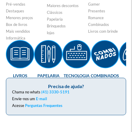
Pré-vendas
Gamer
Maiores descontos
Destaques
Presentes
Clássicos
Menores preços
Romance
Papelaria
Box de livros
Combinados
Brinquedos
Mais vendidos
Livros com brinde
lojas
Informática
LIVROS
PAPELARIA
TECNOLOGIA
COMBINADOS
GA
Precisa de ajuda?
Chama no whats
(41) 3330-5191
Envie-nos um
E-mail
Acesse
Perguntas Frequentes