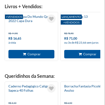
Livros + Vendidos:
Álbum Copa Do Mundo Qatar
Solo Leveling 13
+VENDIDOS
LANÇAMENTO
2022 Capa Dura
+VENDIDOS
R$ 44,90
R$ 78,90
R$ 16,65
R$ 71,00
à vista
ou 3x de R$ 23,66 sem juros
Queridinhos da Semana:
Caderno Pedagógico Caligrafia
Borracha Fantasia Picolé F
Sapeca 40 Folhas
Avulso
R$ 3,10
R$ 6,50