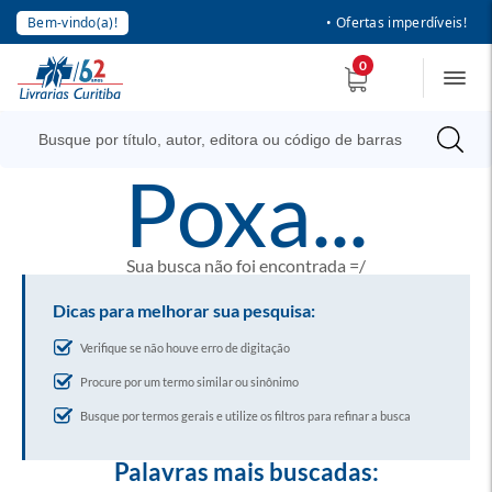
Bem-vindo(a)!
• Ofertas imperdíveis!
0
poxa...
Sua busca não foi encontrada =/
Dicas para melhorar sua pesquisa:
Verifique se não houve erro de digitação
Procure por um termo similar ou sinônimo
Busque por termos gerais e utilize os filtros para refinar a busca
Palavras mais buscadas: