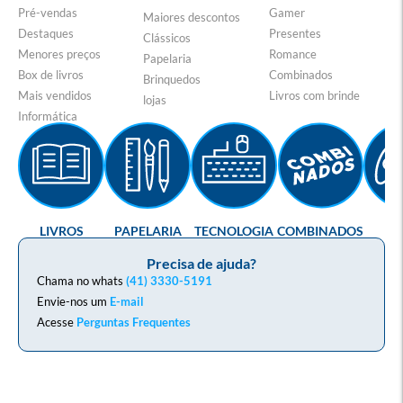
Pré-vendas
Gamer
Maiores descontos
Destaques
Presentes
Clássicos
Menores preços
Romance
Papelaria
Box de livros
Combinados
Brinquedos
Mais vendidos
Livros com brinde
lojas
Informática
LIVROS
PAPELARIA
TECNOLOGIA
COMBINADOS
GA
Precisa de ajuda?
Chama no whats
(41) 3330-5191
Envie-nos um
E-mail
Acesse
Perguntas Frequentes