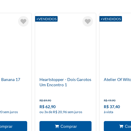
+VENDIDOS
+VENDIDOS
 Banana 17
Heartstopper - Dois Garotos
Atelier Of Wit
Um Encontro 1
R$ 89,90
R$ 49,90
R$ 62,90
R$ 37,40
20 sem juros
ou 3x de R$ 20,96 sem juros
à vista