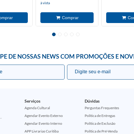
à vista
IPE DE NOSSAS NEWS COM PROMOÇÕES E NOV
Serviços
Dúvidas
Agenda Cultural
Perguntas Frequentes
Agendar Evento Externo
Política de Entregas
ção Comemorativa 50 Anos (Encontros Clássicos Dc E Marvel)
Agendar Evento Interno
Política de Exclusão
APP Livrarias Curitiba
Política de Pré-Venda