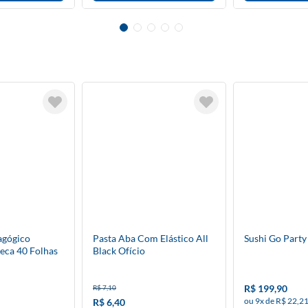
agógico
Pasta Aba Com Elástico All
Sushi Go Party
peca 40 Folhas
Black Ofício
R$ 199,90
R$ 7,10
ou 9x de R$ 22,21
R$ 6,40