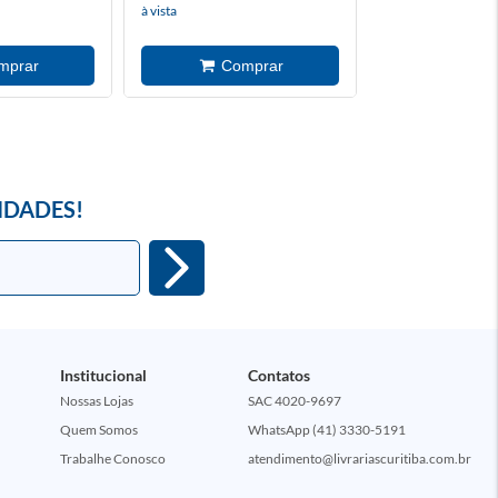
à vista
à vista
IDADES!
Institucional
Contatos
Nossas Lojas
SAC 4020-9697
Quem Somos
WhatsApp (41) 3330-5191
Trabalhe Conosco
atendimento@livrariascuritiba.com.br