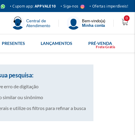
• Siga-nos
• Cupom app:
APPVALE10
• Ofertas imperdíveis!
0
Central de
Bem-vindo(a)
Atendimento
Minha conta
PRESENTES
LANÇAMENTOS
PRÉ-VENDA
sua pesquisa:
e erro de digitação
 similar ou sinônimo
is e utilize os filtros para refinar a busca