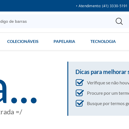
• Atendimento: (41) 3330-5191
COLECIONÁVEIS
PAPELARIA
TECNOLOGIA
...
Dicas para melhorar 
Verifique se não houv
Procure por um termo
Busque por termos gera
trada =/