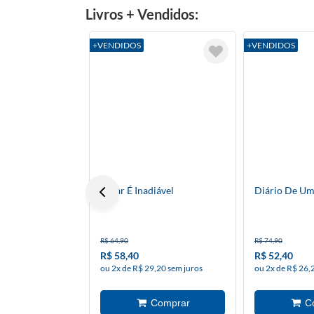
Livros + Vendidos:
+VENDIDOS
+VENDIDOS
Amar É Inadiável
Diário De Um
R$ 64,90
R$ 74,90
R$ 58,40
R$ 52,40
ou 2x de R$ 29,20 sem juros
ou 2x de R$ 26,