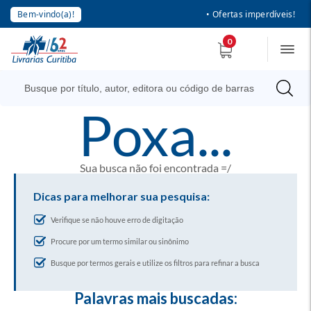
Bem-vindo(a)!
• Ofertas imperdíveis!
0
poxa...
Sua busca não foi encontrada =/
Dicas para melhorar sua pesquisa:
Verifique se não houve erro de digitação
Procure por um termo similar ou sinônimo
Busque por termos gerais e utilize os filtros para refinar a busca
Palavras mais buscadas: