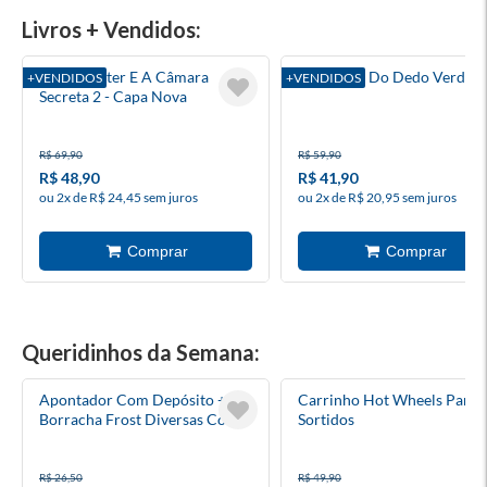
Livros + Vendidos:
Harry Potter E A Câmara
O Menino Do Dedo Verde
+VENDIDOS
+VENDIDOS
Secreta 2 - Capa Nova
R$ 69,90
R$ 59,90
R$ 48,90
R$ 41,90
ou 2x de R$ 24,45 sem juros
ou 2x de R$ 20,95 sem juros
Queridinhos da Semana:
Apontador Com Depósito +
Carrinho Hot Wheels Pant
Borracha Frost Diversas Cores
Sortidos
Tris
R$ 26,50
R$ 49,90