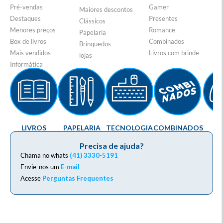
Pré-vendas
Gamer
Maiores descontos
Destaques
Presentes
Clássicos
Menores preços
Romance
Papelaria
Box de livros
Combinados
Brinquedos
Mais vendidos
Livros com brinde
lojas
Informática
LIVROS
PAPELARIA
TECNOLOGIA
COMBINADOS
G
Precisa de ajuda?
Chama no whats
(41) 3330-5191
Envie-nos um
E-mail
Acesse
Perguntas Frequentes