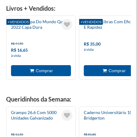
Livros + Vendidos:
Álbum Copa Do Mundo Qatar
Aprenda Libras Com Eficien
+VENDIDOS
+VENDIDOS
2022 Capa Dura
E Rapidez
R$ 35,00
R$ 44,90
à vista
R$ 16,65
à vista
Queridinhos da Semana:
Grampo 26.6 Com 5000
Caderno Universitário 10x1
Unidades Galvanizado
Bridgerton
R$ 11,50
R$ 81,80