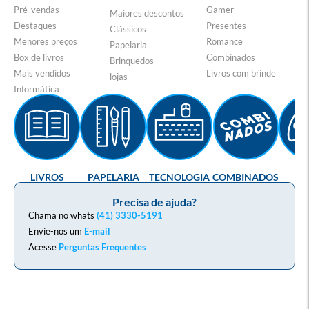
Pré-vendas
Gamer
Maiores descontos
Destaques
Presentes
Clássicos
Menores preços
Romance
Papelaria
Box de livros
Combinados
Brinquedos
Mais vendidos
Livros com brinde
lojas
Informática
LIVROS
PAPELARIA
TECNOLOGIA
COMBINADOS
GA
Precisa de ajuda?
Chama no whats
(41) 3330-5191
Envie-nos um
E-mail
Acesse
Perguntas Frequentes