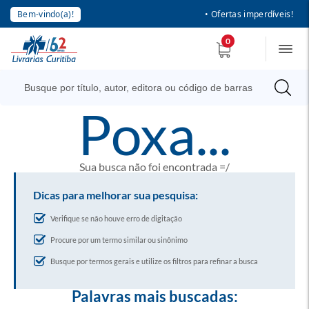
Bem-vindo(a)!
• Ofertas imperdíveis!
0
poxa...
Sua busca não foi encontrada =/
Dicas para melhorar sua pesquisa:
Verifique se não houve erro de digitação
Procure por um termo similar ou sinônimo
Busque por termos gerais e utilize os filtros para refinar a busca
Palavras mais buscadas: