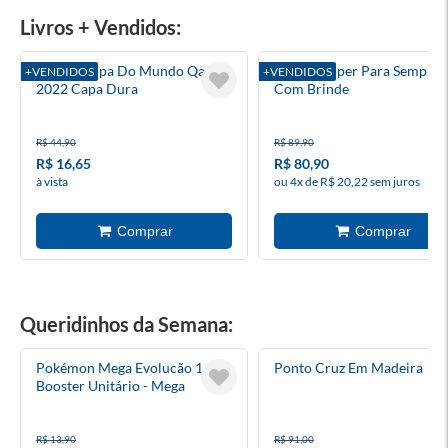
Livros + Vendidos:
Álbum Copa Do Mundo Qatar
Heartstopper Para Sempre 6
+VENDIDOS
+VENDIDOS
2022 Capa Dura
Com Brinde
R$ 44,90
R$ 89,90
R$ 16,65
R$ 80,90
à vista
ou 4x de R$ 20,22 sem juros
Queridinhos da Semana:
Pokémon Mega Evolucão 1 -
Ponto Cruz Em Madeira
Booster Unitário - Mega
Evolução
R$ 13,90
R$ 91,00