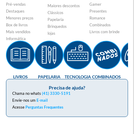
Pré-vendas
Gamer
Maiores descontos
Destaques
Presentes
Clássicos
Menores preços
Romance
Papelaria
Box de livros
Combinados
Brinquedos
Mais vendidos
Livros com brinde
lojas
Informática
LIVROS
PAPELARIA
TECNOLOGIA
COMBINADOS
GA
Precisa de ajuda?
Chama no whats
(41) 3330-5191
Envie-nos um
E-mail
Acesse
Perguntas Frequentes