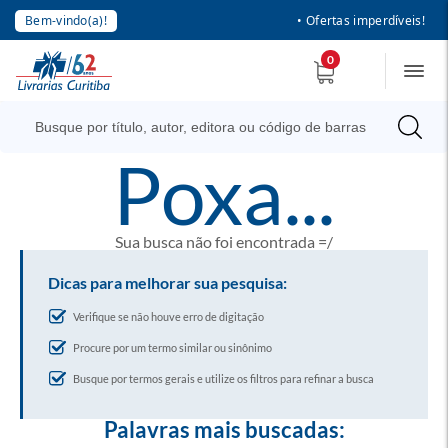
Bem-vindo(a)!
• Ofertas imperdíveis!
0
poxa...
Sua busca não foi encontrada =/
Dicas para melhorar sua pesquisa:
Verifique se não houve erro de digitação
Procure por um termo similar ou sinônimo
Busque por termos gerais e utilize os filtros para refinar a busca
Palavras mais buscadas: