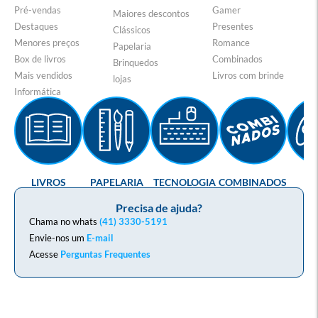
Pré-vendas
Gamer
Maiores descontos
Destaques
Presentes
Clássicos
Menores preços
Romance
Papelaria
Box de livros
Combinados
Brinquedos
Mais vendidos
Livros com brinde
lojas
Informática
LIVROS
PAPELARIA
TECNOLOGIA
COMBINADOS
GA
Precisa de ajuda?
Chama no whats
(41) 3330-5191
Envie-nos um
E-mail
Acesse
Perguntas Frequentes