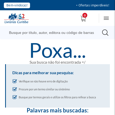
Bem-vindo(a)!
• Ofertas imperdíveis!
0
poxa...
Sua busca não foi encontrada =/
Dicas para melhorar sua pesquisa:
Verifique se não houve erro de digitação
Procure por um termo similar ou sinônimo
Busque por termos gerais e utilize os filtros para refinar a busca
Palavras mais buscadas: