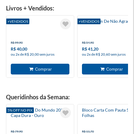
Livros + Vendidos:
Surrender
A Coragem De Não Agradar
+VENDIDOS
+VENDIDOS
R$ 99,90
R$ 54,90
R$ 40,00
R$ 41,20
ou 2x de R$ 20,00 sem juros
ou 2x de R$ 20,60 sem juros
Queridinhos da Semana:
Álbum Copa Do Mundo 2026 -
Bloco Carta Com Pauta 50
5% OFF NO PIX
Capa Dura - Ouro
Folhas
R$ 79,90
R$ 11,70