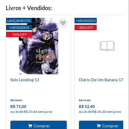
Livros + Vendidos:
LANÇAMENTO
+VENDIDOS
+VENDIDOS
-30% OFF
-10% OFF
Solo Leveling 13
Diário De Um Banana 17
R$ 78,90
R$ 74,90
R$ 71,00
R$ 52,40
ou 3x de R$ 23,66 sem juros
ou 2x de R$ 26,20 sem juros