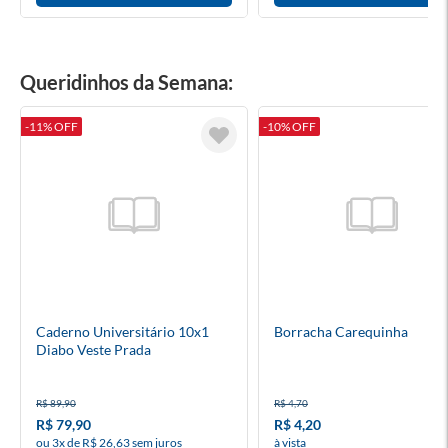
Queridinhos da Semana:
-11% OFF
-10% OFF
Caderno Universitário 10x1
Borracha Carequinha
Diabo Veste Prada
R$ 89,90
R$ 4,70
R$ 79,90
R$ 4,20
ou 3x de R$ 26,63 sem juros
à vista