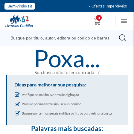
Bem-vindo(a)!
• Ofertas imperdíveis!
0
poxa...
Sua busca não foi encontrada =/
Dicas para melhorar sua pesquisa:
Verifique se não houve erro de digitação
Procure por um termo similar ou sinônimo
Busque por termos gerais e utilize os filtros para refinar a busca
Palavras mais buscadas: