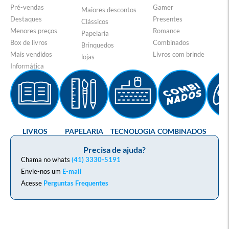
Pré-vendas
Gamer
Maiores descontos
Destaques
Presentes
Clássicos
Menores preços
Romance
Papelaria
Box de livros
Combinados
Brinquedos
Mais vendidos
Livros com brinde
lojas
Informática
LIVROS
PAPELARIA
TECNOLOGIA
COMBINADOS
GA
Precisa de ajuda?
Chama no whats
(41) 3330-5191
Envie-nos um
E-mail
Acesse
Perguntas Frequentes