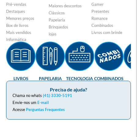
Pré-vendas
Gamer
Maiores descontos
Destaques
Presentes
Clássicos
Menores preços
Romance
Papelaria
Box de livros
Combinados
Brinquedos
Mais vendidos
Livros com brinde
lojas
Informática
LIVROS
PAPELARIA
TECNOLOGIA
COMBINADOS
GA
Precisa de ajuda?
Chama no whats
(41) 3330-5191
Envie-nos um
E-mail
Acesse
Perguntas Frequentes