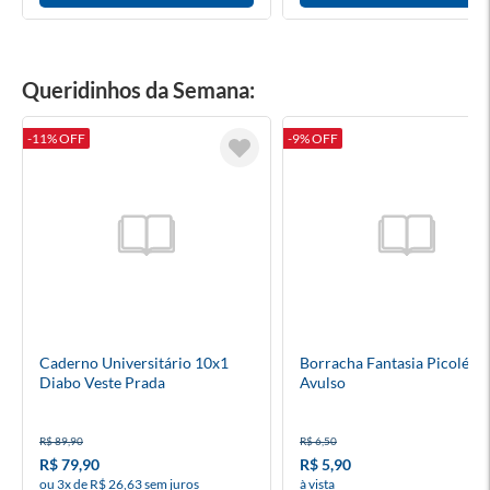
Queridinhos da Semana:
-11% OFF
-9% OFF
Caderno Universitário 10x1
Borracha Fantasia Picolé F
Diabo Veste Prada
Avulso
R$ 89,90
R$ 6,50
R$ 79,90
R$ 5,90
ou 3x de R$ 26,63 sem juros
à vista