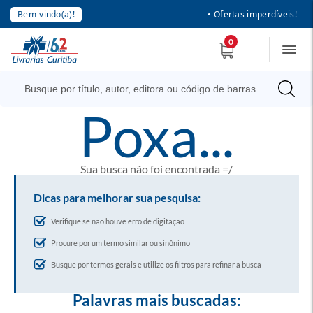
Bem-vindo(a)!
• Ofertas imperdíveis!
0
poxa...
Sua busca não foi encontrada =/
Dicas para melhorar sua pesquisa:
Verifique se não houve erro de digitação
Procure por um termo similar ou sinônimo
Busque por termos gerais e utilize os filtros para refinar a busca
Palavras mais buscadas: