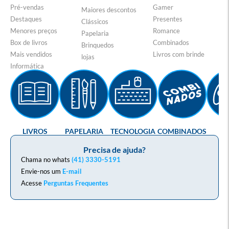
Pré-vendas
Gamer
Maiores descontos
Destaques
Presentes
Clássicos
Menores preços
Romance
Papelaria
Box de livros
Combinados
Brinquedos
Mais vendidos
Livros com brinde
lojas
Informática
LIVROS
PAPELARIA
TECNOLOGIA
COMBINADOS
GA
Precisa de ajuda?
Chama no whats
(41) 3330-5191
Envie-nos um
E-mail
Acesse
Perguntas Frequentes