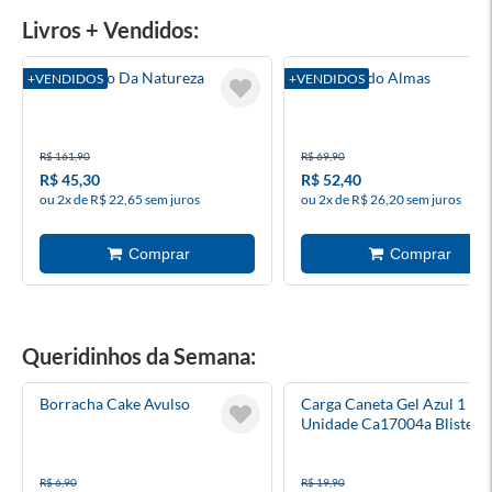
Livros + Vendidos:
A Invenção Da Natureza
Conectando Almas
+VENDIDOS
+VENDIDOS
R$ 161,90
R$ 69,90
R$ 45,30
R$ 52,40
ou 2x de R$ 22,65 sem juros
ou 2x de R$ 26,20 sem juros
Queridinhos da Semana:
Borracha Cake Avulso
Carga Caneta Gel Azul 1
Unidade Ca17004a Blister
Crown
R$ 6,90
R$ 19,90