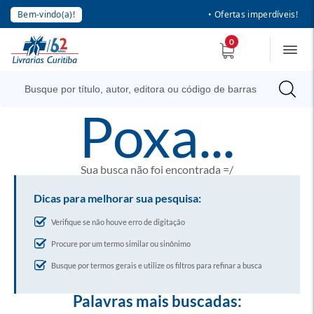
Bem-vindo(a)!
• Ofertas imperdíveis!
0
poxa...
Sua busca não foi encontrada =/
Dicas para melhorar sua pesquisa:
Verifique se não houve erro de digitação
Procure por um termo similar ou sinônimo
Busque por termos gerais e utilize os filtros para refinar a busca
Palavras mais buscadas: