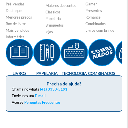
Pré-vendas
Gamer
Maiores descontos
Destaques
Presentes
Clássicos
Menores preços
Romance
Papelaria
Box de livros
Combinados
Brinquedos
Mais vendidos
Livros com brinde
lojas
Informática
LIVROS
PAPELARIA
TECNOLOGIA
COMBINADOS
GA
Precisa de ajuda?
Chama no whats
(41) 3330-5191
Envie-nos um
E-mail
Acesse
Perguntas Frequentes