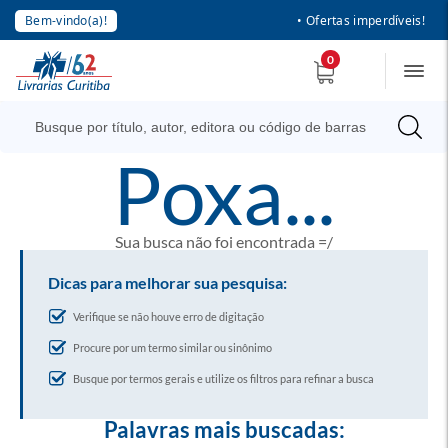
Bem-vindo(a)!
• Ofertas imperdíveis!
0
poxa...
Sua busca não foi encontrada =/
Dicas para melhorar sua pesquisa:
Verifique se não houve erro de digitação
Procure por um termo similar ou sinônimo
Busque por termos gerais e utilize os filtros para refinar a busca
Palavras mais buscadas: