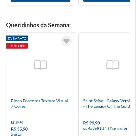
Queridinhos da Semana:
TÁ BARATO
-10% OFF
Bloco Ecocores Textura Visual
Saint Seiya - Galaxy Version
7 Cores
- The Legacy Of The Gold Sa
(Model Kit) - Blokees
R$ 99,90
R$ 39,90
ou 4x de R$ 24,97 sem juros
R$ 35,90
à vista