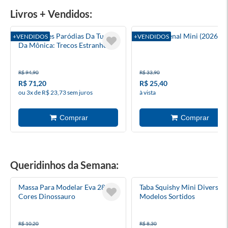
Livros + Vendidos:
As Grandes Paródias Da Turma
Código Penal Mini (2026)
+VENDIDOS
+VENDIDOS
Da Mônica: Trecos Estranhos -
Capa Dura
R$ 94,90
R$ 33,90
R$ 71,20
R$ 25,40
ou 3x de R$ 23,73 sem juros
à vista
Queridinhos da Semana:
Massa Para Modelar Eva 28g 4
Taba Squishy Mini Diversos
Cores Dinossauro
Modelos Sortidos
R$ 10,20
R$ 8,30