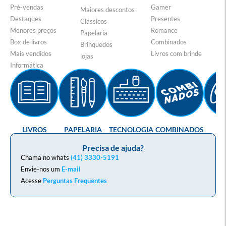
Pré-vendas
Gamer
Maiores descontos
Destaques
Presentes
Clássicos
Menores preços
Romance
Papelaria
Box de livros
Combinados
Brinquedos
Mais vendidos
Livros com brinde
lojas
Informática
LIVROS
PAPELARIA
TECNOLOGIA
COMBINADOS
GA
Precisa de ajuda?
Chama no whats
(41) 3330-5191
Envie-nos um
E-mail
Acesse
Perguntas Frequentes