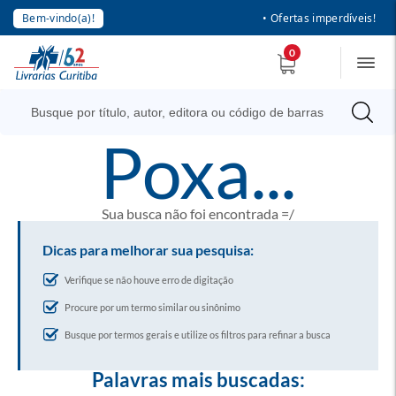
Bem-vindo(a)!
• Ofertas imperdíveis!
0
poxa...
Sua busca não foi encontrada =/
Dicas para melhorar sua pesquisa:
Verifique se não houve erro de digitação
Procure por um termo similar ou sinônimo
Busque por termos gerais e utilize os filtros para refinar a busca
Palavras mais buscadas: