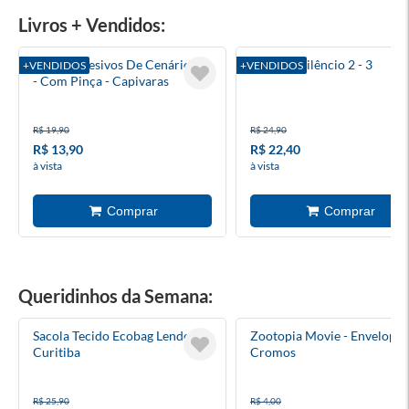
Livros + Vendidos:
Kit De Adesivos De Cenário 3d
Batman: Silêncio 2 - 3
+VENDIDOS
+VENDIDOS
- Com Pinça - Capivaras
R$ 19,90
R$ 24,90
R$ 13,90
R$ 22,40
à vista
à vista
Queridinhos da Semana:
Sacola Tecido Ecobag Lendo Em
Zootopia Movie - Envelope 
Curitiba
Cromos
R$ 25,90
R$ 4,00