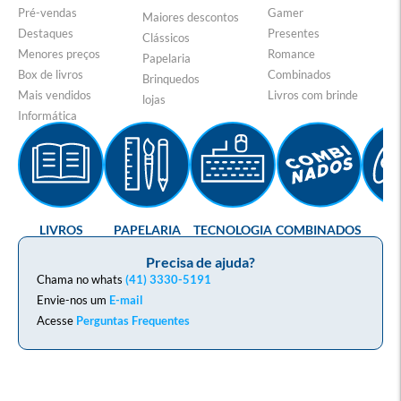
Pré-vendas
Gamer
Maiores descontos
Destaques
Presentes
Clássicos
Menores preços
Romance
Papelaria
Box de livros
Combinados
Brinquedos
Mais vendidos
Livros com brinde
lojas
Informática
LIVROS
PAPELARIA
TECNOLOGIA
COMBINADOS
GA
Precisa de ajuda?
Chama no whats
(41) 3330-5191
Envie-nos um
E-mail
Acesse
Perguntas Frequentes