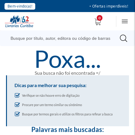
Bem-vindo(a)!
• Ofertas imperdíveis!
0
poxa...
Sua busca não foi encontrada =/
Dicas para melhorar sua pesquisa:
Verifique se não houve erro de digitação
Procure por um termo similar ou sinônimo
Busque por termos gerais e utilize os filtros para refinar a busca
Palavras mais buscadas: