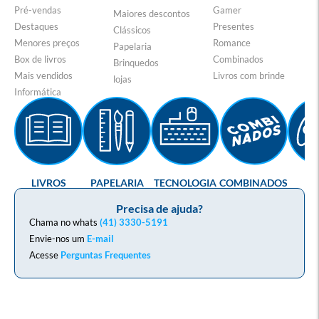
Pré-vendas
Gamer
Maiores descontos
Destaques
Presentes
Clássicos
Menores preços
Romance
Papelaria
Box de livros
Combinados
Brinquedos
Mais vendidos
Livros com brinde
lojas
Informática
LIVROS
PAPELARIA
TECNOLOGIA
COMBINADOS
GA
Precisa de ajuda?
Chama no whats
(41) 3330-5191
Envie-nos um
E-mail
Acesse
Perguntas Frequentes