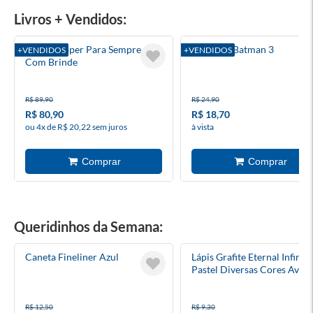
Livros + Vendidos:
Heartstopper Para Sempre 6 -
Absolute Batman 3
+VENDIDOS
+VENDIDOS
Com Brinde
R$ 89,90
R$ 24,90
R$ 80,90
R$ 18,70
ou 4x de R$ 20,22 sem juros
à vista
Queridinhos da Semana:
Caneta Fineliner Azul
Lápis Grafite Eternal Infinito
Pastel Diversas Cores Avuls
R$ 12,50
R$ 9,30