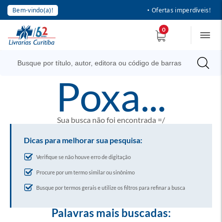
Bem-vindo(a)!
• Ofertas imperdíveis!
0
poxa...
Sua busca não foi encontrada =/
Dicas para melhorar sua pesquisa:
Verifique se não houve erro de digitação
Procure por um termo similar ou sinônimo
Busque por termos gerais e utilize os filtros para refinar a busca
Palavras mais buscadas: