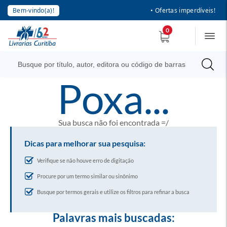
Bem-vindo(a)!
• Ofertas imperdíveis!
0
poxa...
Sua busca não foi encontrada =/
Dicas para melhorar sua pesquisa:
Verifique se não houve erro de digitação
Procure por um termo similar ou sinônimo
Busque por termos gerais e utilize os filtros para refinar a busca
Palavras mais buscadas: