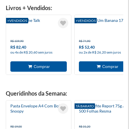
Livros + Vendidos:
Walking The Talk
Diário De Um Banana 17
+VENDIDOS
+VENDIDOS
R$ 109,90
R$ 74,90
R$ 82,40
R$ 52,40
ou 4x de R$ 20,60 sem juros
ou 2x de R$ 26,20 sem juros
Queridinhos da Semana:
Pasta Envelope A4 Com Botão
Papel Sulfite Report 75g A4
TÁ BARATO
Snoopy
500 Folhas Resma
R$ 19,00
R$ 31,20