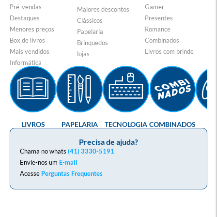
Pré-vendas
Gamer
Maiores descontos
Destaques
Presentes
Clássicos
Menores preços
Romance
Papelaria
Box de livros
Combinados
Brinquedos
Mais vendidos
Livros com brinde
lojas
Informática
LIVROS
PAPELARIA
TECNOLOGIA
COMBINADOS
GA
Precisa de ajuda?
Chama no whats
(41) 3330-5191
Envie-nos um
E-mail
Acesse
Perguntas Frequentes