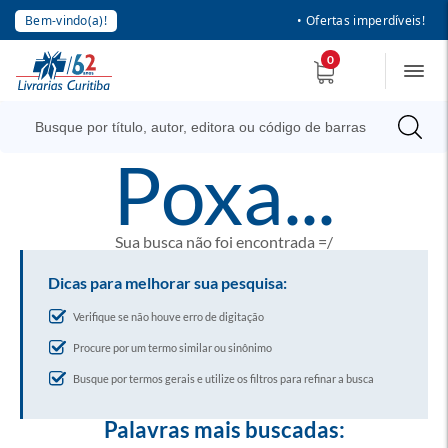
Bem-vindo(a)!
• Ofertas imperdíveis!
0
poxa...
Sua busca não foi encontrada =/
Dicas para melhorar sua pesquisa:
Verifique se não houve erro de digitação
Procure por um termo similar ou sinônimo
Busque por termos gerais e utilize os filtros para refinar a busca
Palavras mais buscadas: