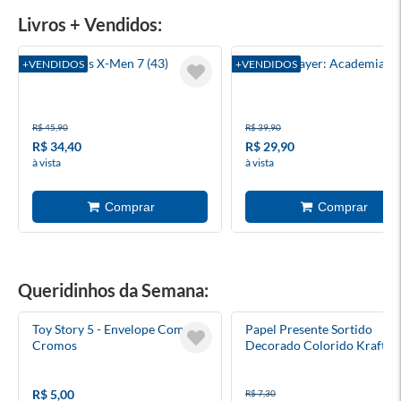
Livros + Vendidos:
A Saga Dos X-Men 7 (43)
Demon Slayer: Academia 1
+VENDIDOS
+VENDIDOS
R$ 45,90
R$ 39,90
R$ 34,40
R$ 29,90
à vista
à vista
Queridinhos da Semana:
Toy Story 5 - Envelope Com 5
Papel Presente Sortido
Cromos
Decorado Colorido Kraft
Rolinho 1 Folha
R$ 5,00
R$ 7,30