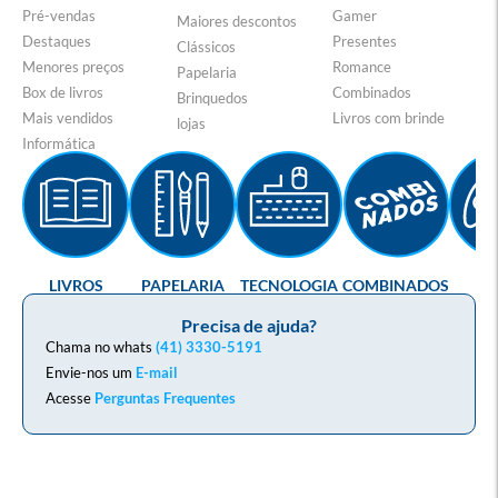
Pré-vendas
Gamer
Maiores descontos
Destaques
Presentes
Clássicos
Menores preços
Romance
Papelaria
Box de livros
Combinados
Brinquedos
Mais vendidos
Livros com brinde
lojas
Informática
LIVROS
PAPELARIA
TECNOLOGIA
COMBINADOS
GA
Precisa de ajuda?
Chama no whats
(41) 3330-5191
Envie-nos um
E-mail
Acesse
Perguntas Frequentes