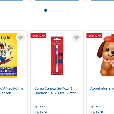
-10% OFF
-10% OFF
o A4 20 Folhas
Carga Caneta Gel Azul 1
Apontador Br
 Canson
Unidade Ca17004a Blister
Crown
R$ 19,90
R$ 19,00
R$ 17,90
R$ 17,10