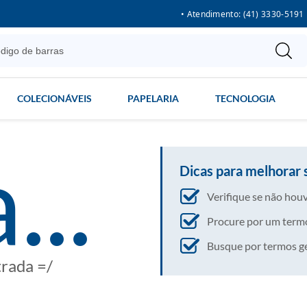
• Atendimento: (41) 3330-5191
COLECIONÁVEIS
PAPELARIA
TECNOLOGIA
...
Dicas para melhorar 
Verifique se não houv
Procure por um termo
Busque por termos gera
trada =/