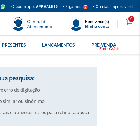
• Siga-nos
• Cupom app:
APPVALE10
• Ofertas imperdíveis!
0
Central de
Bem-vindo(a)
Atendimento
Minha conta
PRESENTES
LANÇAMENTOS
PRÉ-VENDA
sua pesquisa:
e erro de digitação
 similar ou sinônimo
is e utilize os filtros para refinar a busca