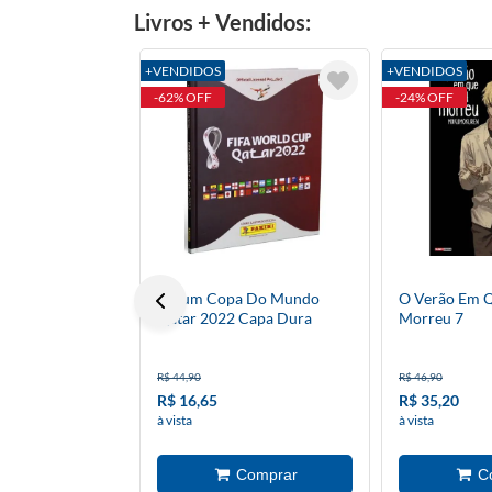
Livros + Vendidos:
+VENDIDOS
+VENDIDOS
-62% OFF
-24% OFF
Álbum Copa Do Mundo
O Verão Em 
Qatar 2022 Capa Dura
Morreu 7
R$ 44,90
R$ 46,90
R$ 16,65
R$ 35,20
à vista
à vista