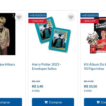
+VENDIDOS
+VENDIDOS
-15% OFF
-30% OFF
Que Hikaru
Harry Potter 2023 -
Kit Álbum Do 
Envelopes Soltos
50 Figurinhas
R$ 4,00
R$ 47,90
R$ 3,40
R$ 33,50
à vista
à vista