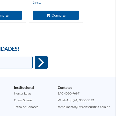
à vista
à vista
IDADES!
Institucional
Contatos
Nossas Lojas
SAC 4020-9697
Quem Somos
WhatsApp (41) 3330-5191
Trabalhe Conosco
atendimento@livrariascuritiba.com.br