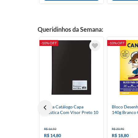
Queridinhos da Semana:
-10% OFF
-10% OFF
Pasta Catálogo Capa
Bloco Desenh
Plástica Com Visor Preto 10
140g Branco
Envelopes
R$ 16,50
R$ 20,90
R$ 14,80
R$ 18,80