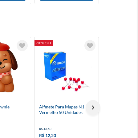
-10% OFF
-8% OFF
ownie
Alfinete Para Mapas N1
Adesivo Sticker
Vermelho 50 Unidades
Brownie
R$ 13,60
R$ 4,50
R$ 12,20
R$ 4,10