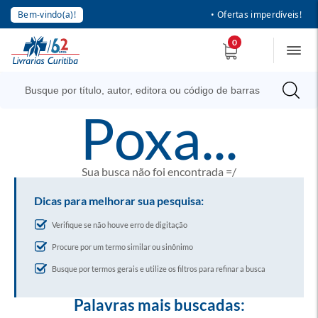
Bem-vindo(a)!
• Ofertas imperdíveis!
0
poxa...
Sua busca não foi encontrada =/
Dicas para melhorar sua pesquisa:
Verifique se não houve erro de digitação
Procure por um termo similar ou sinônimo
Busque por termos gerais e utilize os filtros para refinar a busca
Palavras mais buscadas: