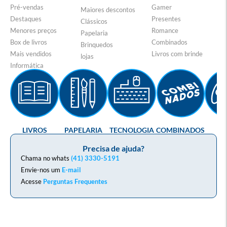
Pré-vendas
Gamer
Maiores descontos
Destaques
Presentes
Clássicos
Menores preços
Romance
Papelaria
Box de livros
Combinados
Brinquedos
Mais vendidos
Livros com brinde
lojas
Informática
LIVROS
PAPELARIA
TECNOLOGIA
COMBINADOS
GA
Precisa de ajuda?
Chama no whats
(41) 3330-5191
Envie-nos um
E-mail
Acesse
Perguntas Frequentes