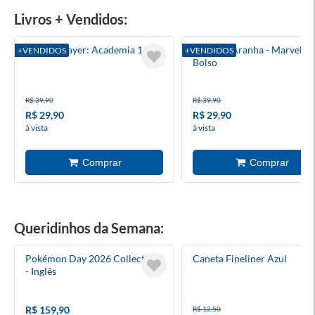
Livros + Vendidos:
Demon Slayer: Academia 1
Homem-Aranha - Marvel D
+VENDIDOS
+VENDIDOS
Bolso
R$ 39,90
R$ 39,90
R$ 29,90
R$ 29,90
à vista
à vista
Queridinhos da Semana:
Pokémon Day 2026 Collection
Caneta Fineliner Azul
- Inglês
R$ 159,90
R$ 12,50