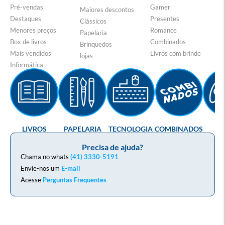
Pré-vendas
Gamer
Maiores descontos
Destaques
Presentes
Clássicos
Menores preços
Romance
Papelaria
Box de livros
Combinados
Brinquedos
Mais vendidos
Livros com brinde
lojas
Informática
LIVROS
PAPELARIA
TECNOLOGIA
COMBINADOS
GA
Precisa de ajuda?
Chama no whats
(41) 3330-5191
Envie-nos um
E-mail
Acesse
Perguntas Frequentes