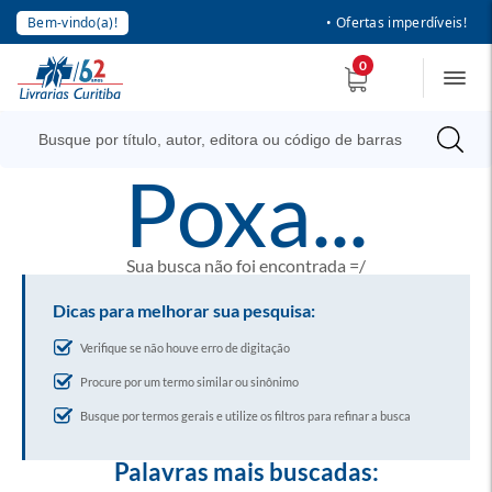
Bem-vindo(a)!
• Ofertas imperdíveis!
0
poxa...
Sua busca não foi encontrada =/
Dicas para melhorar sua pesquisa:
Verifique se não houve erro de digitação
Procure por um termo similar ou sinônimo
Busque por termos gerais e utilize os filtros para refinar a busca
Palavras mais buscadas: