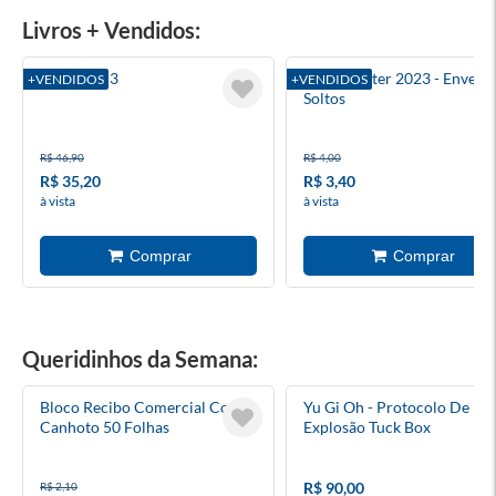
Livros + Vendidos:
Blue Lock 3
Harry Potter 2023 - Envelo
+VENDIDOS
+VENDIDOS
Soltos
R$ 46,90
R$ 4,00
R$ 35,20
R$ 3,40
à vista
à vista
Queridinhos da Semana:
Bloco Recibo Comercial Com
Yu Gi Oh - Protocolo De
Canhoto 50 Folhas
Explosão Tuck Box
R$ 90,00
R$ 2,10