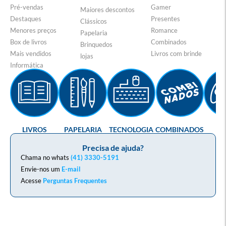
Pré-vendas
Gamer
Maiores descontos
Destaques
Presentes
Clássicos
Menores preços
Romance
Papelaria
Box de livros
Combinados
Brinquedos
Mais vendidos
Livros com brinde
lojas
Informática
LIVROS
PAPELARIA
TECNOLOGIA
COMBINADOS
GA
Precisa de ajuda?
Chama no whats
(41) 3330-5191
Envie-nos um
E-mail
Acesse
Perguntas Frequentes