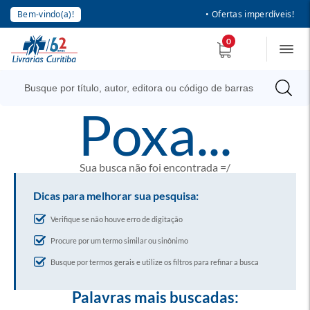
Bem-vindo(a)!
• Ofertas imperdíveis!
0
poxa...
Sua busca não foi encontrada =/
Dicas para melhorar sua pesquisa:
Verifique se não houve erro de digitação
Procure por um termo similar ou sinônimo
Busque por termos gerais e utilize os filtros para refinar a busca
Palavras mais buscadas: