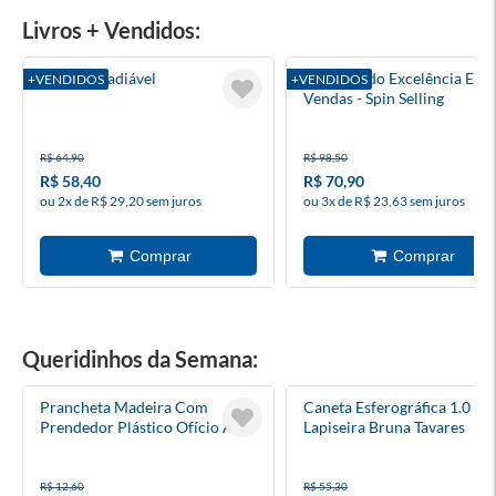
Livros + Vendidos:
Amar É Inadiável
Alcançando Excelência Em
+VENDIDOS
+VENDIDOS
Vendas - Spin Selling
R$ 64,90
R$ 98,50
R$ 58,40
R$ 70,90
ou 2x de R$ 29,20 sem juros
ou 3x de R$ 23,63 sem juros
Queridinhos da Semana:
Prancheta Madeira Com
Caneta Esferográfica 1.0 +
Prendedor Plástico Ofício A4
Lapiseira Bruna Tavares
R$ 12,60
R$ 55,30