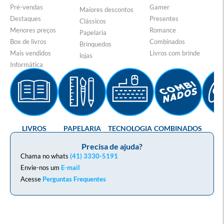
Pré-vendas
Gamer
Maiores descontos
Destaques
Presentes
Clássicos
Menores preços
Romance
Papelaria
Box de livros
Combinados
Brinquedos
Mais vendidos
Livros com brinde
lojas
Informática
LIVROS
PAPELARIA
TECNOLOGIA
COMBINADOS
GA
Precisa de ajuda?
Chama no whats
(41) 3330-5191
Envie-nos um
E-mail
Acesse
Perguntas Frequentes