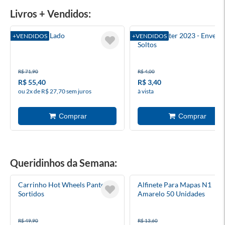
Livros + Vendidos:
Do Outro Lado
Harry Potter 2023 - Envelo
+VENDIDOS
+VENDIDOS
Soltos
R$ 71,90
R$ 4,00
R$ 55,40
R$ 3,40
ou 2x de R$ 27,70 sem juros
à vista
Queridinhos da Semana:
Carrinho Hot Wheels Pantone
Alfinete Para Mapas N1
Sortidos
Amarelo 50 Unidades
R$ 49,90
R$ 13,60