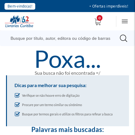
Bem-vindo(a)!
• Ofertas imperdíveis!
0
poxa...
Sua busca não foi encontrada =/
Dicas para melhorar sua pesquisa:
Verifique se não houve erro de digitação
Procure por um termo similar ou sinônimo
Busque por termos gerais e utilize os filtros para refinar a busca
Palavras mais buscadas: