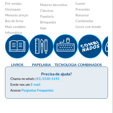
Pré-vendas
Gamer
Maiores descontos
Destaques
Presentes
Clássicos
Menores preços
Romance
Papelaria
Box de livros
Combinados
Brinquedos
Mais vendidos
Livros com brinde
lojas
Informática
LIVROS
PAPELARIA
TECNOLOGIA
COMBINADOS
GA
Precisa de ajuda?
Chama no whats
(41) 3330-5191
Envie-nos um
E-mail
Acesse
Perguntas Frequentes