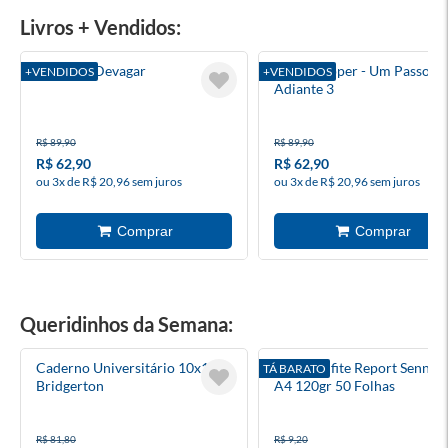
Livros + Vendidos:
Rápido E Devagar
Heartstopper - Um Passo
+VENDIDOS
+VENDIDOS
Adiante 3
R$ 89,90
R$ 89,90
R$ 62,90
R$ 62,90
ou 3x de R$ 20,96 sem juros
ou 3x de R$ 20,96 sem juros
Queridinhos da Semana:
Caderno Universitário 10x1
Papel Sulfite Report Sennin
TÁ BARATO
Bridgerton
A4 120gr 50 Folhas
R$ 81,80
R$ 9,20