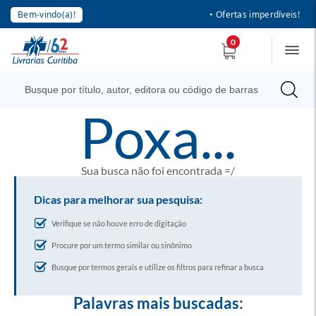
Bem-vindo(a)!
• Ofertas imperdíveis!
0
poxa...
Sua busca não foi encontrada =/
Dicas para melhorar sua pesquisa:
Verifique se não houve erro de digitação
Procure por um termo similar ou sinônimo
Busque por termos gerais e utilize os filtros para refinar a busca
Palavras mais buscadas: