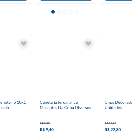
ersitário 10x1
Caneta Esferográfica
Clips Decorad
Prada
Mascotes Da Copa Diversos
Unidades
Modelos
R$ 9,90
R$ 25,30
R$ 9,40
R$ 22,80