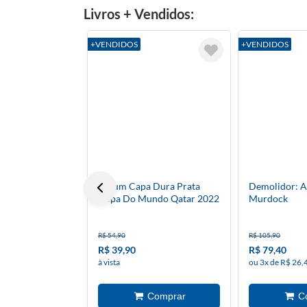
Livros + Vendidos:
+VENDIDOS
+VENDIDOS
Álbum Capa Dura Prata
Demolidor: 
Copa Do Mundo Qatar 2022
Murdock
R$ 54,90
R$ 105,90
R$ 39,90
R$ 79,40
à vista
ou 3x de R$ 26,