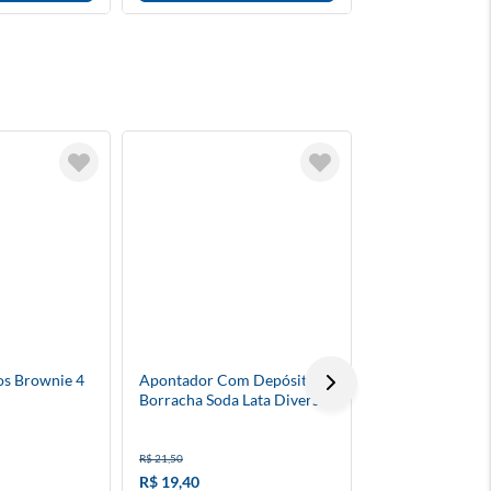
os Brownie 4
Apontador Com Depósito +
Sushi Go Party -
Borracha Soda Lata Diversas
Cores Tris
R$ 199,90
R$ 21,50
ou 9x de R$ 22,21 
R$ 19,40