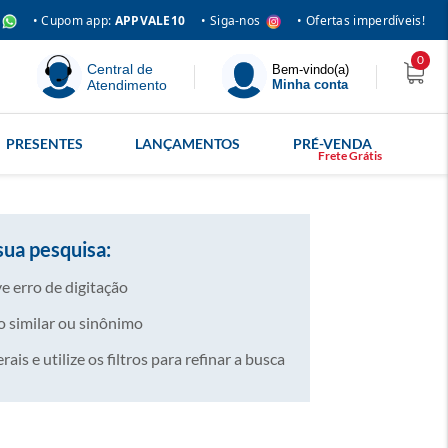
• Siga-nos
• Cupom app:
APPVALE10
• Ofertas imperdíveis!
0
Central de
Bem-vindo(a)
Atendimento
Minha conta
PRESENTES
LANÇAMENTOS
PRÉ-VENDA
sua pesquisa:
e erro de digitação
 similar ou sinônimo
is e utilize os filtros para refinar a busca