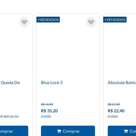
+VENDIDOS
+VENDIDOS
A Queda De
Blue Lock 3
Absolute Batm
R$ 46,90
R$ 24,90
R$ 35,20
R$ 22,40
46 sem juros
à vista
à vista