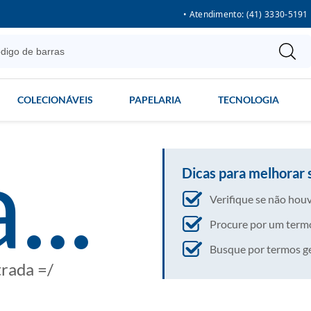
• Atendimento: (41) 3330-5191
COLECIONÁVEIS
PAPELARIA
TECNOLOGIA
...
Dicas para melhorar 
Verifique se não houv
Procure por um termo
Busque por termos gera
trada =/