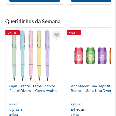
Queridinhos da Semana:
-9% OFF
-9% OFF
Lápis Grafite Eternal Infinito
Apontador Com Depósito +
Pastel Diversas Cores Avulso
Borracha Soda Lata Diversa
Cores Tris
R$ 9,30
R$ 21,50
R$ 8,40
R$ 19,40
à vista
à vista