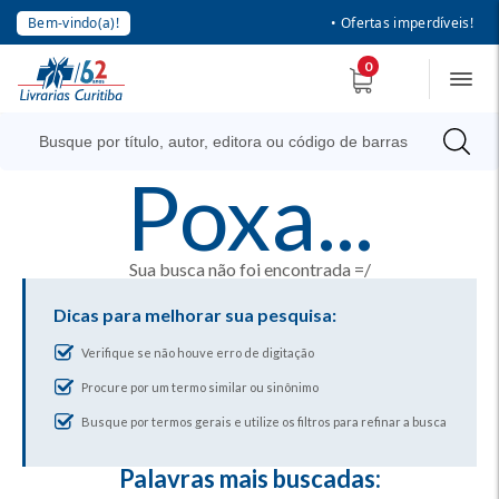
Bem-vindo(a)!
• Ofertas imperdíveis!
0
poxa...
Sua busca não foi encontrada =/
Dicas para melhorar sua pesquisa:
Verifique se não houve erro de digitação
Procure por um termo similar ou sinônimo
Busque por termos gerais e utilize os filtros para refinar a busca
Palavras mais buscadas: