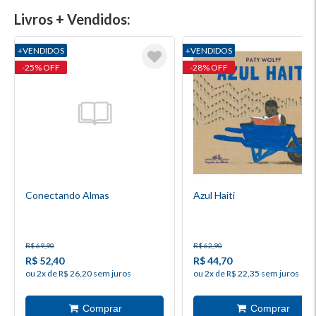
Livros + Vendidos:
+VENDIDOS
+VENDIDOS
-25% OFF
-28% OFF
Conectando Almas
Azul Haiti
R$ 69,90
R$ 62,90
R$ 52,40
R$ 44,70
ou 2x de R$ 26,20 sem juros
ou 2x de R$ 22,35 sem juros