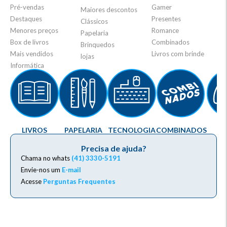
Pré-vendas
Gamer
Maiores descontos
Destaques
Presentes
Clássicos
Menores preços
Romance
Papelaria
Box de livros
Combinados
Brinquedos
Mais vendidos
Livros com brinde
lojas
Informática
LIVROS
PAPELARIA
TECNOLOGIA
COMBINADOS
G
Precisa de ajuda?
Chama no whats
(41) 3330-5191
Envie-nos um
E-mail
Acesse
Perguntas Frequentes