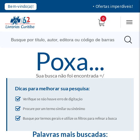
Bem-vindo(a)!
• Ofertas imperdíveis!
0
poxa...
Sua busca não foi encontrada =/
Dicas para melhorar sua pesquisa:
Verifique se não houve erro de digitação
Procure por um termo similar ou sinônimo
Busque por termos gerais e utilize os filtros para refinar a busca
Palavras mais buscadas: