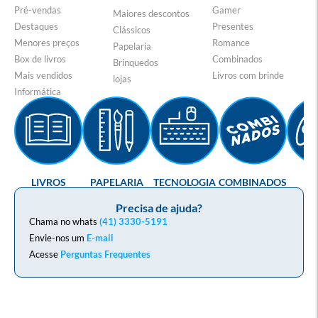
Pré-vendas
Gamer
Maiores descontos
Destaques
Presentes
Clássicos
Menores preços
Romance
Papelaria
Box de livros
Combinados
Brinquedos
Mais vendidos
Livros com brinde
lojas
Informática
LIVROS
PAPELARIA
TECNOLOGIA
COMBINADOS
GA
Precisa de ajuda?
Chama no whats
(41) 3330-5191
Envie-nos um
E-mail
Acesse
Perguntas Frequentes