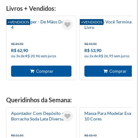
Livros + Vendidos:
Heartstopper - De Mãos Dadas
Eu Duvido Você Terminar E
+VENDIDOS
+VENDIDOS
4
Livro
R$ 89,90
R$ 59,90
R$ 62,90
R$ 53,90
ou 3x de R$ 20,96 sem juros
ou 2x de R$ 26,95 sem juros
Queridinhos da Semana:
Apontador Com Depósito +
Massa Para Modelar Eva 50
Borracha Soda Lata Diversas
10 Cores
Cores Tris
R$ 21,50
R$ 10,40