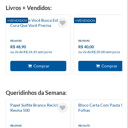
Livros + Vendidos:
A Vida Que Você Busca Está Na
Surrender
+VENDIDOS
+VENDIDOS
Cura Que Você Precisa
R$ 69,90
R$ 99,90
R$ 48,90
R$ 40,00
ou 2x de R$ 24,45 sem juros
ou 2x de R$ 20,00 sem juros
Queridinhos da Semana:
Papel Sulfite Branco Reciclado
Bloco Carta Com Pauta 50
Resma 500
Folhas
R$ 29,00
R$ 11,70