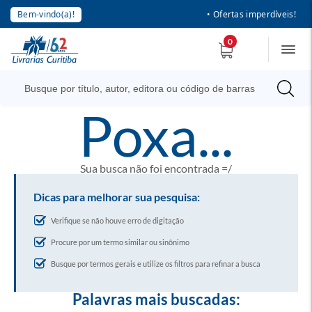
Bem-vindo(a)!
• Ofertas imperdíveis!
0
poxa...
Sua busca não foi encontrada =/
Dicas para melhorar sua pesquisa:
Verifique se não houve erro de digitação
Procure por um termo similar ou sinônimo
Busque por termos gerais e utilize os filtros para refinar a busca
Palavras mais buscadas: