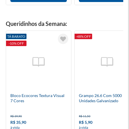
Queridinhos da Semana:
TÁ BARATO
-48% OFF
-10% OFF
Bloco Ecocores Textura Visual
Grampo 26.6 Com 5000
7 Cores
Unidades Galvanizado
R$ 39,90
R$ 11,50
R$ 35,90
R$ 5,90
à vista
à vista