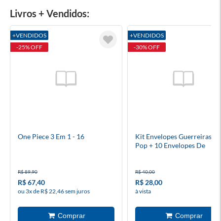
Livros + Vendidos:
+VENDIDOS
+VENDIDOS
-25% OFF
-30% OFF
One Piece 3 Em 1 - 16
Kit Envelopes Guerreiras D
Pop + 10 Envelopes De
Figurinhas
R$ 89,90
R$ 40,00
R$ 67,40
R$ 28,00
ou 3x de R$ 22,46 sem juros
à vista