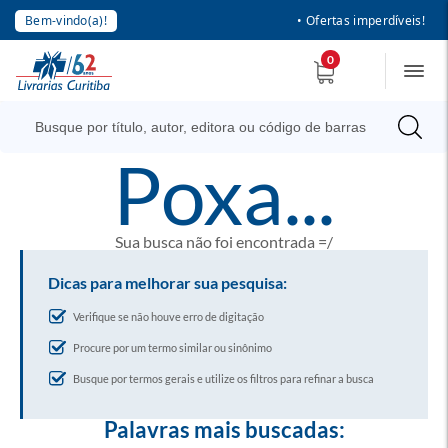
Bem-vindo(a)!
• Ofertas imperdíveis!
0
poxa...
Sua busca não foi encontrada =/
Dicas para melhorar sua pesquisa:
Verifique se não houve erro de digitação
Procure por um termo similar ou sinônimo
Busque por termos gerais e utilize os filtros para refinar a busca
Palavras mais buscadas: