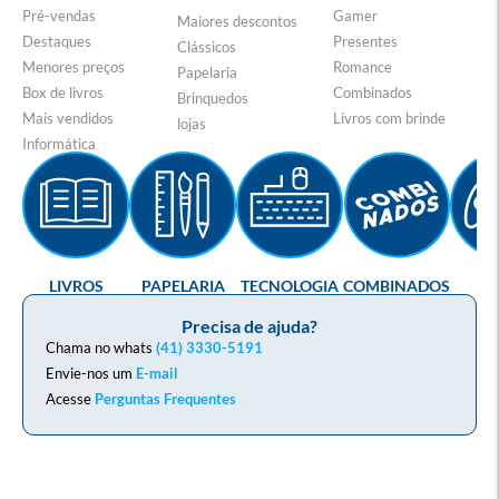
Pré-vendas
Gamer
Maiores descontos
Destaques
Presentes
Clássicos
Menores preços
Romance
Papelaria
Box de livros
Combinados
Brinquedos
Mais vendidos
Livros com brinde
lojas
Informática
LIVROS
PAPELARIA
TECNOLOGIA
COMBINADOS
GA
Precisa de ajuda?
Chama no whats
(41) 3330-5191
Envie-nos um
E-mail
Acesse
Perguntas Frequentes