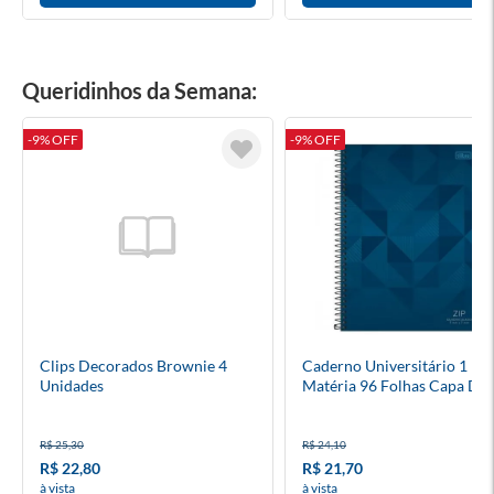
Queridinhos da Semana:
-9% OFF
-9% OFF
Clips Decorados Brownie 4
Caderno Universitário 1
Unidades
Matéria 96 Folhas Capa Du
R$ 25,30
R$ 24,10
R$ 22,80
R$ 21,70
à vista
à vista