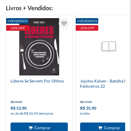
Livros + Vendidos:
+VENDIDOS
+VENDIDOS
-24% OFF
-25% OFF
Líderes Se Servem Por Último
Jujutsu Kaisen - Batalha De
Feiticeiros 22
R$ 70,50
R$ 47,90
R$ 52,90
R$ 35,90
ou 2x de R$ 26,45 sem juros
à vista