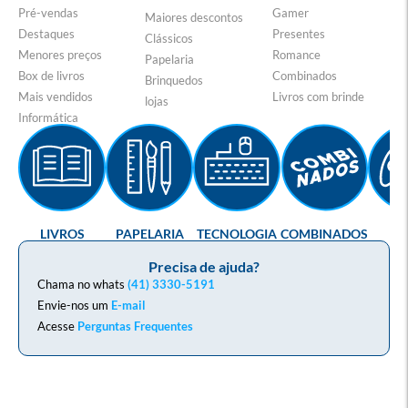
Pré-vendas
Gamer
Maiores descontos
Destaques
Presentes
Clássicos
Menores preços
Romance
Papelaria
Box de livros
Combinados
Brinquedos
Mais vendidos
Livros com brinde
lojas
Informática
LIVROS
PAPELARIA
TECNOLOGIA
COMBINADOS
GA
Precisa de ajuda?
Chama no whats
(41) 3330-5191
Envie-nos um
E-mail
Acesse
Perguntas Frequentes