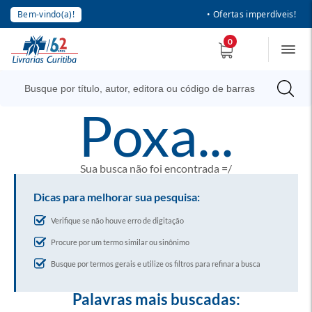
Bem-vindo(a)!
• Ofertas imperdíveis!
0
poxa...
Sua busca não foi encontrada =/
Dicas para melhorar sua pesquisa:
Verifique se não houve erro de digitação
Procure por um termo similar ou sinônimo
Busque por termos gerais e utilize os filtros para refinar a busca
Palavras mais buscadas: