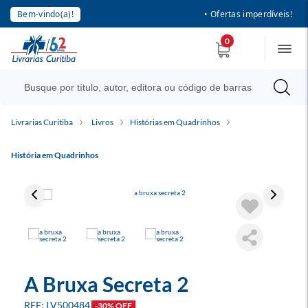
Bem-vindo(a)!
• Ofertas imperdíveis!
0
Livrarias Curitiba
Livros
Histórias em Quadrinhos
História em Quadrinhos
A Bruxa Secreta 2
LV500484
-30% OFF