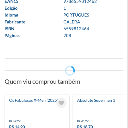
EAN13
9786559812462
Edição
1
Idioma
PORTUGUES
Fabricante
GALERA
ISBN
6559812464
Páginas
208
Quem viu comprou também
Os Fabulosos X-Men (2025) 9
Absolute Superman 3
R$ 19,90
R$ 24,90
R$ 14,90
R$ 18,70