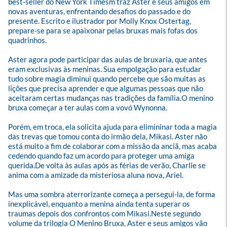
best-seller do New York Timesm traz Aster e seus amigos em 
novas aventuras, enfrentando desafios do passado e do 
presente. Escrito e ilustrador por Molly Knox Ostertag, 
prepare-se para se apaixonar pelas bruxas mais fofas dos 
quadrinhos. 

Aster agora pode participar das aulas de bruxaria, que antes 
eram exclusivas às meninas. Sua empolgação para estudar 
tudo sobre magia diminui quando percebe que são muitas as 
lições que precisa aprender e que algumas pessoas que não 
aceitaram certas mudanças nas tradições da família.O menino 
bruxa começar a ter aulas com a vovó Wynonna. 

Porém, em troca, ela solicita ajuda para elimininar toda a magia 
das trevas que tomou conta do irmão dela, Mikasi. Aster não 
está muito a fim de colaborar com a missão da anciã, mas acaba 
cedendo quando faz um acordo para proteger uma amiga 
querida.De volta às aulas após as férias de verão, Charlie se 
anima com a amizade da misteriosa aluna nova, Ariel. 

Mas uma sombra aterrorizante começa a persegui-la, de forma 
inexplicável, enquanto a menina ainda tenta superar os 
traumas depois dos confrontos com Mikasi.Neste segundo 
volume da trilogia O Menino Bruxa, Aster e seus amigos vão 