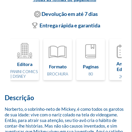
Devolução em até 7 dias
Entrega rápida e garantida
Ano de
Editora
Formato
Paginas
Edição
PANINI COMICS
BROCHURA
80
| DISNEY
2023
Descrição
Norberto, o sobrinho-neto de Mickey, é como todos os garotos 
de sua idade: vive com o nariz colado na tela do videogame. 
Então, para atrair sua atenção, seu tio-avô cria o hábito de 
contar-lhe histórias. Mas não são causos inventados, e sim 
aventuras que Mickey viveu em sua juventude. Aqui o ratinho 