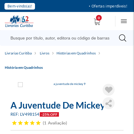
Bem-vindo(a)!
• Ofertas imperdíveis!
0
Livrarias Curitiba
Livros
Histórias em Quadrinhos
História em Quadrinhos
A Juventude De Mickey 9
LV498154
-25% OFF
1
Avaliação