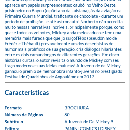
aparece em papéis surpreendentes: caubói no Velho Oeste, 
prisioneiro no Bayou (o pântano da Luisiana), ás da aviação na 
Primeira Guerra Mundial, traficante de chocolate - durante um 
período de proibição - e até astronauta! Norberto não acredita 
muito nessas narrativas incríveis, principalmente porque, como 
quase todos os velhotes, Mickey anda meio caduco e tem uma 
memória mais furada que queijo suíço!Tébo (pseudônimo de 
Frédéric Thébault) provavelmente um dos desenhistas de 
humor mais prolíficos de sua geração, cria diálogos hilariantes 
entre os dois camundongos de diferentes gerações. Em cinco 
histórias curtas, o autor revisita o mundo de Mickey com seu 
traço moderno e suas ideias malucas! A Juventude de Mickey 
ganhou o prêmio de melhor obra infanto-juvenil no prestigiado 
Festival de Quadrinhos de Angoulême em 2017.
Formato
BROCHURA
Número de Páginas
80
Subtítulo
A Juventude De Mickey 9
Editora
PANINI COMICS | DISNEY