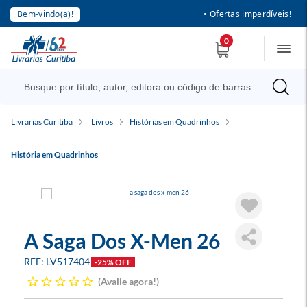
Bem-vindo(a)!
• Ofertas imperdíveis!
0
Livrarias Curitiba
Livros
Histórias em Quadrinhos
História em Quadrinhos
A Saga Dos X-Men 26
LV517404
-25% OFF
Avalie agora!