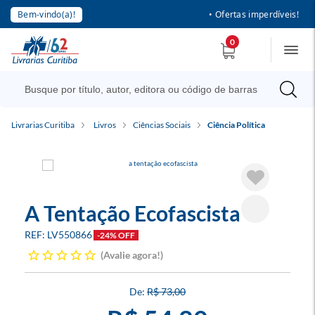
Bem-vindo(a)!
• Ofertas imperdíveis!
0
Livrarias Curitiba
Livros
Ciências Sociais
Ciência Política
A Tentação Ecofascista
LV550866
-24% OFF
Avalie agora!
R$ 73,00