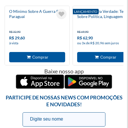
O Mínimo Sobre A Guerra Do
Ministério Da Verdade: Text
LANÇAMENTO
Paraguai
Sobre Política, Linguagem E
Liberdade
R$ 32,90
R$ 69,90
R$ 29,60
R$ 62,90
à vista
ou 3x de R$ 20,96 sem juros
Baixe nosso app
PARTICIPE DE NOSSAS NEWS COM PROMOÇÕES
E NOVIDADES!