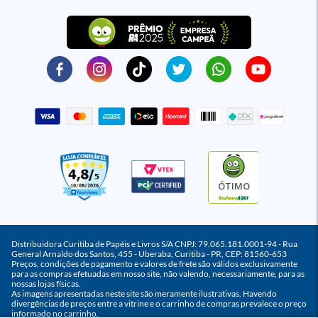
ÓTIMO
Distribuidora Curitiba de Papéis e Livros S/A CNPJ: 79.065.181.0001-94 - Rua
General Arnaldo dos Santos, 455 - Uberaba, Curitiba - PR, CEP: 81560-653
Preços, condições de pagamento e valores de frete são válidos exclusivamente
para as compras efetuadas em nosso site, não valendo, necessariamente, para as
nossas lojas físicas.
As imagens apresentadas neste site são meramente ilustrativas. Havendo
divergências de preços entre a vitrine e o carrinho de compras prevalece o preço
informado no carrinho.