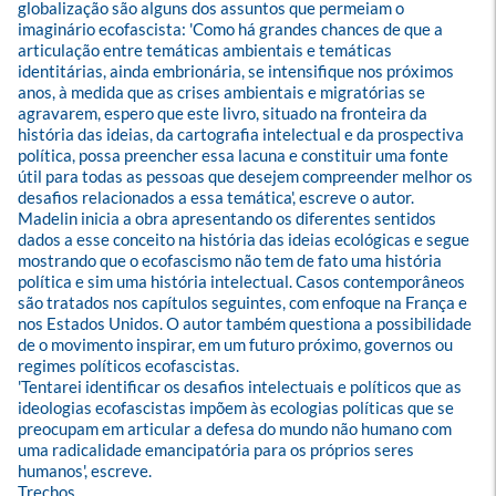
globalização são alguns dos assuntos que permeiam o 
imaginário ecofascista: 'Como há grandes chances de que a 
articulação entre temáticas ambientais e temáticas 
identitárias, ainda embrionária, se intensifique nos próximos 
anos, à medida que as crises ambientais e migratórias se 
agravarem, espero que este livro, situado na fronteira da 
história das ideias, da cartografia intelectual e da prospectiva 
política, possa preencher essa lacuna e constituir uma fonte 
útil para todas as pessoas que desejem compreender melhor os 
desafios relacionados a essa temática', escreve o autor.

Madelin inicia a obra apresentando os diferentes sentidos 
dados a esse conceito na história das ideias ecológicas e segue 
mostrando que o ecofascismo não tem de fato uma história 
política e sim uma história intelectual. Casos contemporâneos 
são tratados nos capítulos seguintes, com enfoque na França e 
nos Estados Unidos. O autor também questiona a possibilidade 
de o movimento inspirar, em um futuro próximo, governos ou 
regimes políticos ecofascistas.

'Tentarei identificar os desafios intelectuais e políticos que as 
ideologias ecofascistas impõem às ecologias políticas que se 
preocupam em articular a defesa do mundo não humano com 
uma radicalidade emancipatória para os próprios seres 
humanos', escreve.

Trechos
