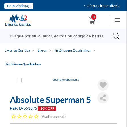
Bem-vindo(a)!
• Ofertas imperdíveis!
0
Livrarias Curitiba
Livros
Histórias em Quadrinhos
História em Quadrinhos
Absolute Superman 5
LV551875
-10% OFF
Avalie agora!