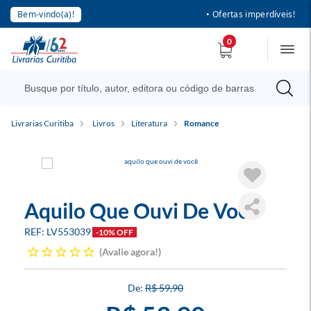
Bem-vindo(a)!
• Ofertas imperdíveis!
0
Livrarias Curitiba
Livros
Literatura
Romance
Aquilo Que Ouvi De Você
LV553039
-10% OFF
Avalie agora!
R$ 59,90