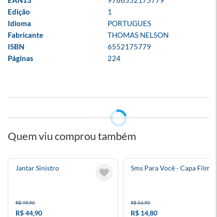
EAN13
9786552175779
Edição
1
Idioma
PORTUGUES
Fabricante
THOMAS NELSON
ISBN
6552175779
Páginas
224
Quem viu comprou também
Jantar Sinistro
Sms Para Você - Capa Filme
R$ 49,90
R$ 56,90
R$ 44,90
R$ 14,80