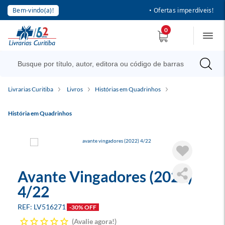
Bem-vindo(a)!
• Ofertas imperdíveis!
0
Livrarias Curitiba
Livros
Histórias em Quadrinhos
História em Quadrinhos
Avante Vingadores (2022)
4/22
LV516271
-30% OFF
Avalie agora!