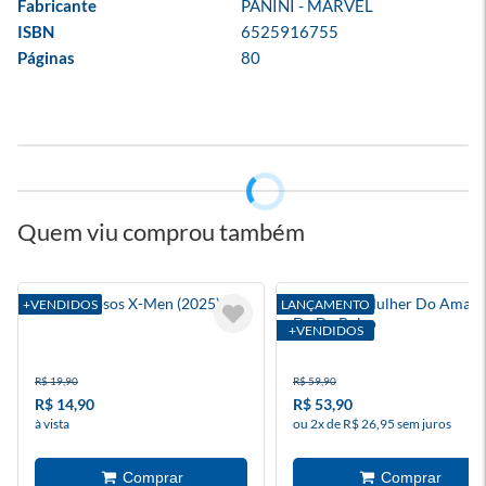
Fabricante
PANINI - MARVEL
ISBN
6525916755
Páginas
80
Quem viu comprou também
Os Fabulosos X-Men (2025) 3
Supergirl: Mulher Do Amanh
+VENDIDOS
LANÇAMENTO
Dc De Bolso
+VENDIDOS
R$ 19,90
R$ 59,90
R$ 14,90
R$ 53,90
à vista
ou 2x de R$ 26,95 sem juros