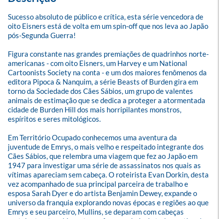
Sucesso absoluto de público e crítica, esta série vencedora de 
oito Eisners está de volta em um spin-off que nos leva ao Japão 
pós-Segunda Guerra!

Figura constante nas grandes premiações de quadrinhos norte-
americanas - com oito Eisners, um Harvey e um National 
Cartoonists Society na conta - e um dos maiores fenômenos da 
editora Pipoca & Nanquim, a série Beasts of Burden gira em 
torno da Sociedade dos Cães Sábios, um grupo de valentes 
animais de estimação que se dedica a proteger a atormentada 
cidade de Burden Hill dos mais horripilantes monstros, 
espíritos e seres mitológicos.

Em Território Ocupado conhecemos uma aventura da 
juventude de Emrys, o mais velho e respeitado integrante dos 
Cães Sábios, que relembra uma viagem que fez ao Japão em 
1947 para investigar uma série de assassinatos nos quais as 
vítimas apareciam sem cabeça. O roteirista Evan Dorkin, desta 
vez acompanhado de sua principal parceira de trabalho e 
esposa Sarah Dyer e do artista Benjamin Dewey, expande o 
universo da franquia explorando novas épocas e regiões ao que 
Emrys e seu parceiro, Mullins, se deparam com cabeças 