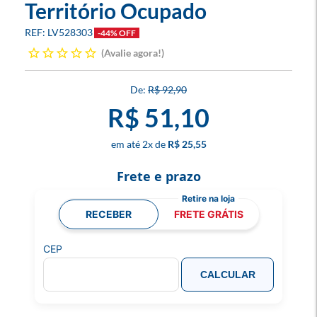
Território Ocupado
LV528303
-44% OFF
Avalie agora!
R$ 92,90
R$ 51,10
2
x
R$ 25,55
Frete e prazo
RECEBER
FRETE GRÁTIS
CEP
CALCULAR