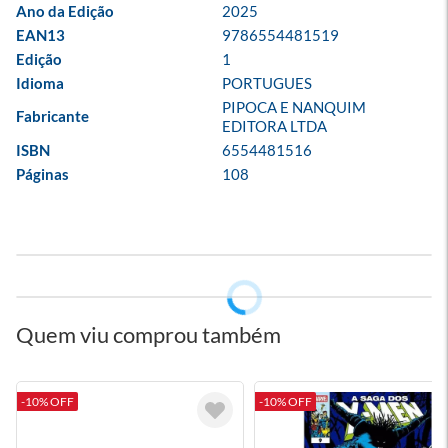
Ano da Edição
2025
EAN13
9786554481519
Edição
1
Idioma
PORTUGUES
PIPOCA E NANQUIM 
Fabricante
EDITORA LTDA
ISBN
6554481516
Páginas
108
Quem viu comprou também
-10% OFF
-10% OFF