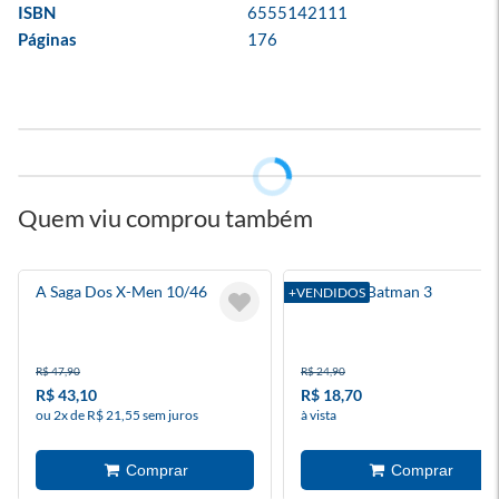
ISBN
6555142111
Páginas
176
Quem viu comprou também
A Saga Dos X-Men 10/46
Absolute Batman 3
+VENDIDOS
R$ 47,90
R$ 24,90
R$ 43,10
R$ 18,70
ou 2x de R$ 21,55 sem juros
à vista