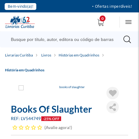
Bem-vindo(a)!
• Ofertas imperdíveis!
0
Livrarias Curitiba
Livros
Histórias em Quadrinhos
História em Quadrinhos
Books Of Slaughter
LV544749
-25% OFF
Avalie agora!