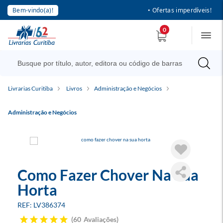
Bem-vindo(a)!
• Ofertas imperdíveis!
0
Livrarias Curitiba
Livros
Administração e Negócios
Administração e Negócios
Como Fazer Chover Na Sua
Horta
LV386374
60
Avaliações