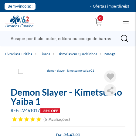
Bem-vindo(a)!
• Ofertas imperdíveis!
0
Livrarias Curitiba
Livros
Histórias em Quadrinhos
Mangá
Demon Slayer - Kimetsu No
Yaiba 1
LV461017
-25% OFF
5
Avaliações
R$ 47,90