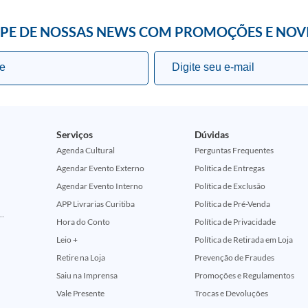
IPE DE NOSSAS NEWS COM PROMOÇÕES E NOV
Serviços
Dúvidas
Agenda Cultural
Perguntas Frequentes
Agendar Evento Externo
Política de Entregas
Agendar Evento Interno
Política de Exclusão
APP Livrarias Curitiba
Política de Pré-Venda
ção Comemorativa 50 Anos (Encontros Clássicos Dc E Marvel)
Hora do Conto
Política de Privacidade
Leio +
Política de Retirada em Loja
Retire na Loja
Prevenção de Fraudes
Saiu na Imprensa
Promoções e Regulamentos
Vale Presente
Trocas e Devoluções