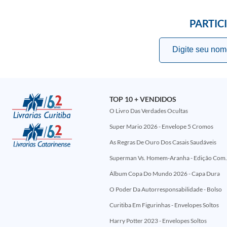
PARTIC
TOP 10 + VENDIDOS
O Livro Das Verdades Ocultas
Super Mario 2026 - Envelope 5 Cromos
As Regras De Ouro Dos Casais Saudáveis
Superman Vs. Homem-Aranha - Edi
Álbum Copa Do Mundo 2026 - Capa Dura
O Poder Da Autorresponsabilidade - Bolso
Curitiba Em Figurinhas - Envelopes Soltos
Harry Potter 2023 - Envelopes Soltos