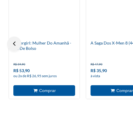
Supergirl: Mulher Do Amanhã -
A Saga Dos X-Men 8 (4
Dc De Bolso
R$ 59,90
R$ 47,90
R$ 53,90
R$ 35,90
ou 2x de R$ 26,95 sem juros
à vista