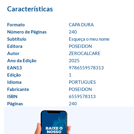
Formato
CAPA DURA
Número de Páginas
240
Subtítulo
Esqueça o meu nome
Editora
POSEIDON
Autor
ZEROCALCARE
Ano da Edição
2025
EAN13
9786559578313
Edição
1
Idioma
PORTUGUES
Fabricante
POSEIDON
ISBN
6559578313
Páginas
240