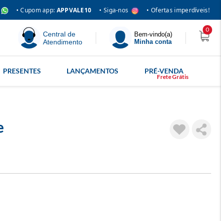
• Siga-nos
• Cupom app:
APPVALE10
• Ofertas imperdíveis!
0
Central de
Bem-vindo(a)
Atendimento
Minha conta
PRESENTES
LANÇAMENTOS
PRÉ-VENDA
e