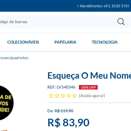
• Atendimento: (41) 3330-5191
COLECIONÁVEIS
PAPELARIA
TECNOLOGIA
ria em Quadrinhos
Esqueça O Meu Nom
LV540346
-30% OFF
Avalie agora!
R$ 119,90
R$ 83,90