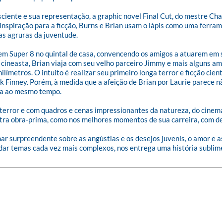
iente e sua representação, a graphic novel Final Cut, do mestre Char
inspiração para a ficção, Burns e Brian usam o lápis como uma ferram
as agruras da juventude.

a em Super 8 no quintal de casa, convencendo os amigos a atuarem em 
 cineasta, Brian viaja com seu velho parceiro Jimmy e mais alguns am
metros. O intuito é realizar seu primeiro longa terror e ficção cien
k Finney. Porém, à medida que a afeição de Brian por Laurie parece nã
ra ao mesmo tempo.

de terror e com quadros e cenas impressionantes da natureza, do cinema
utra obra-prima, como nos melhores momentos de sua carreira, com des
 surpreendente sobre as angústias e os desejos juvenis, o amor e as 
dar temas cada vez mais complexos, nos entrega uma história sublim