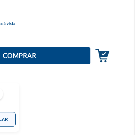
io:
à vista
COMPRAR
LAR