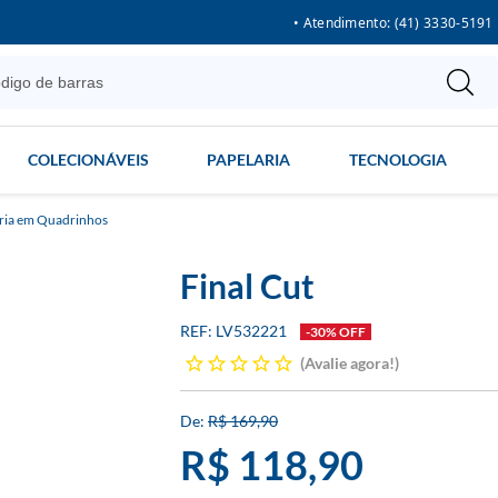
• Atendimento: (41) 3330-5191
COLECIONÁVEIS
PAPELARIA
TECNOLOGIA
ria em Quadrinhos
Final Cut
LV532221
-30% OFF
Avalie agora!
R$ 169,90
R$ 118,90