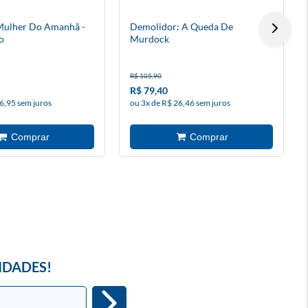
 Mulher Do Amanhã -
Demolidor: A Queda De
o
Murdock
R$ 105,90
R$ 79,40
6,95 sem juros
ou 3x de R$ 26,46 sem juros
IDADES!