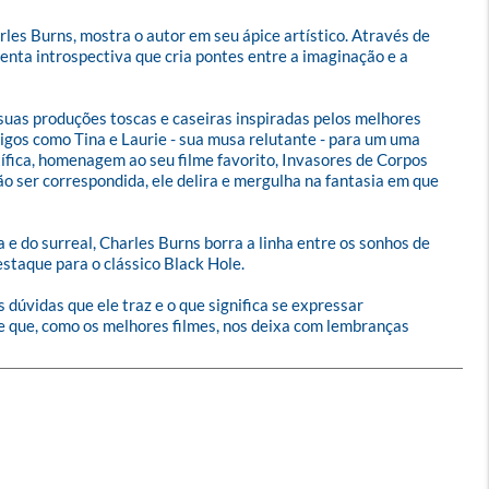
les Burns, mostra o autor em seu ápice artístico. Através de 
enta introspectiva que cria pontes entre a imaginação e a 
suas produções toscas e caseiras inspiradas pelos melhores 
igos como Tina e Laurie - sua musa relutante - para um uma 
tífica, homenagem ao seu filme favorito, Invasores de Corpos 
o ser correspondida, ele delira e mergulha na fantasia em que 
 e do surreal, Charles Burns borra a linha entre os sonhos de 
taque para o clássico Black Hole.

dúvidas que ele traz e o que significa se expressar 
e que, como os melhores filmes, nos deixa com lembranças 