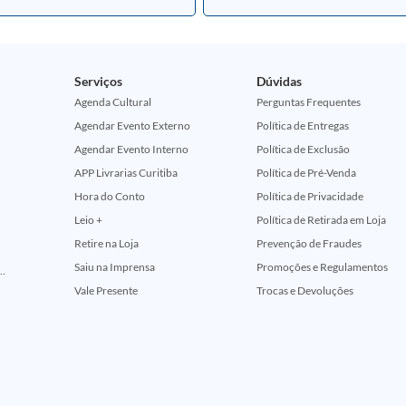
Serviços
Dúvidas
Agenda Cultural
Perguntas Frequentes
Agendar Evento Externo
Política de Entregas
Agendar Evento Interno
Política de Exclusão
APP Livrarias Curitiba
Política de Pré-Venda
Hora do Conto
Política de Privacidade
Leio +
Política de Retirada em Loja
Retire na Loja
Prevenção de Fraudes
Saiu na Imprensa
Promoções e Regulamentos
ção Comemorativa 50 Anos (Encontros Clássicos Dc E Marvel)
Vale Presente
Trocas e Devoluções