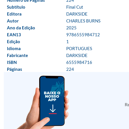
Número de Páginas
224
Subtítulo
Final Cut
Editora
DARKSIDE
Autor
CHARLES BURNS
Ano da Edição
2025
EAN13
9786555984712
Edição
1
Idioma
PORTUGUES
Fabricante
DARKSIDE
ISBN
6555984716
Páginas
224
Re