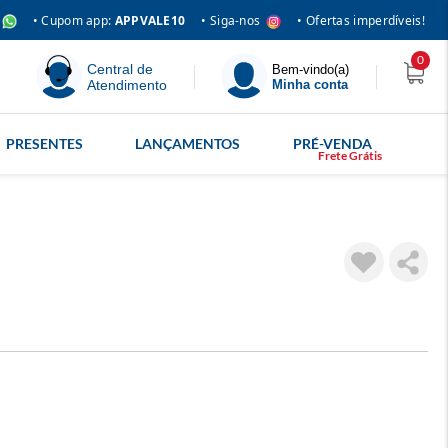
• Siga-nos
• Cupom app:
APPVALE10
• Ofertas imperdíveis!
0
Central de
Bem-vindo(a)
Atendimento
Minha conta
PRESENTES
LANÇAMENTOS
PRÉ-VENDA