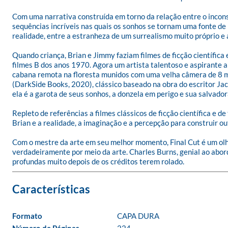
Com uma narrativa construída em torno da relação entre o inconsc
sequências incríveis nas quais os sonhos se tornam uma fonte de 
realidade, entre a estranheza de um surrealismo muito próprio e 
Quando criança, Brian e Jimmy faziam filmes de ficção científic
filmes B dos anos 1970. Agora um artista talentoso e aspirante a
cabana remota na floresta munidos com uma velha câmera de 8 milí
(DarkSide Books, 2020), clássico baseado na obra do escritor Jac
ela é a garota de seus sonhos, a donzela em perigo e sua salvado
Repleto de referências a filmes clássicos de ficção científica e 
Brian e a realidade, a imaginação e a percepção para construir o
Com o mestre da arte em seu melhor momento, Final Cut é um olhar
verdadeiramente por meio da arte. Charles Burns, genial ao abor
profundas muito depois de os créditos terem rolado.
Formato
CAPA DURA