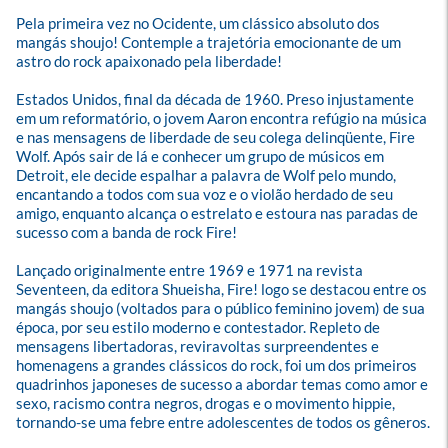
Pela primeira vez no Ocidente, um clássico absoluto dos 
mangás shoujo! Contemple a trajetória emocionante de um 
astro do rock apaixonado pela liberdade!

Estados Unidos, final da década de 1960. Preso injustamente 
em um reformatório, o jovem Aaron encontra refúgio na música 
e nas mensagens de liberdade de seu colega delinqüente, Fire 
Wolf. Após sair de lá e conhecer um grupo de músicos em 
Detroit, ele decide espalhar a palavra de Wolf pelo mundo, 
encantando a todos com sua voz e o violão herdado de seu 
amigo, enquanto alcança o estrelato e estoura nas paradas de 
sucesso com a banda de rock Fire!

Lançado originalmente entre 1969 e 1971 na revista 
Seventeen, da editora Shueisha, Fire! logo se destacou entre os 
mangás shoujo (voltados para o público feminino jovem) de sua 
época, por seu estilo moderno e contestador. Repleto de 
mensagens libertadoras, reviravoltas surpreendentes e 
homenagens a grandes clássicos do rock, foi um dos primeiros 
quadrinhos japoneses de sucesso a abordar temas como amor e 
sexo, racismo contra negros, drogas e o movimento hippie, 
tornando-se uma febre entre adolescentes de todos os gêneros.
