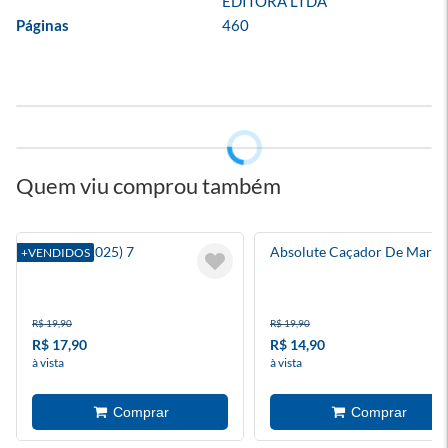
EDITORA LTDA
Páginas
460
Quem viu comprou também
Batman (2025) 7
Absolute Caçador De Marte
+VENDIDOS
R$ 19,90
R$ 19,90
R$ 17,90
R$ 14,90
à vista
à vista