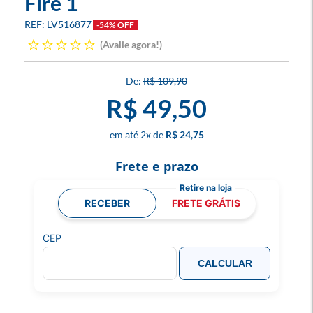
Fire 1
LV516877
-54% OFF
Avalie agora!
R$ 109,90
R$ 49,50
2
x
R$ 24,75
Frete e prazo
RECEBER
FRETE GRÁTIS
CEP
CALCULAR