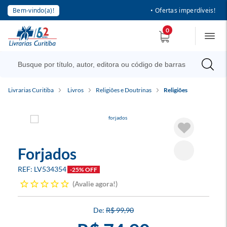
Bem-vindo(a)!
• Ofertas imperdíveis!
0
Livrarias Curitiba
Livros
Religiões e Doutrinas
Religiões
Forjados
LV534354
-25% OFF
Avalie agora!
R$ 99,90