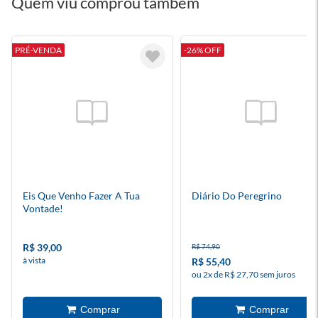
Quem viu comprou também
PRÉ-VENDA
-26% OFF
Eis Que Venho Fazer A Tua
Diário Do Peregrino
Vontade!
R$ 39,00
R$ 74,90
à vista
R$ 55,40
ou 2x de R$ 27,70 sem juros