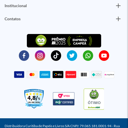
Institucional
Contatos
ÓTIMO
Distribuidora Curitiba de Papéis e Livros S/A CNPJ: 79.065.181.0001-94 - Rua