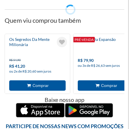
Quem viu comprou também
Os Segredos Da Mente
O Mapa Da Expansão
PRÉ-VENDA
Milionária
R$ 79,90
R$ 54,90
ou 3x de R$ 26,63 sem juros
R$ 41,20
ou 2x de R$ 20,60 sem juros
Baixe nosso app
PARTICIPE DE NOSSAS NEWS COM PROMOÇÕES