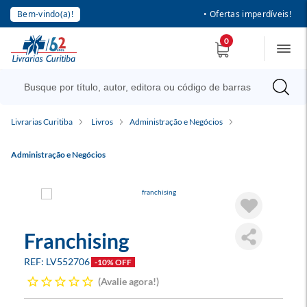
Bem-vindo(a)!
• Ofertas imperdíveis!
0
Livrarias Curitiba
Livros
Administração e Negócios
Administração e Negócios
Franchising
LV552706
-10% OFF
Avalie agora!