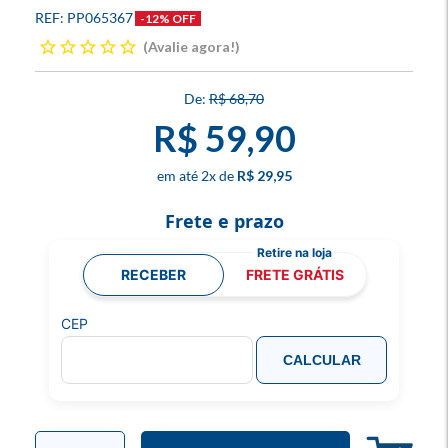
PP065367
-12% OFF
Avalie agora!
R$ 68,70
R$ 59,90
2
x
R$ 29,95
Frete e prazo
RECEBER
FRETE GRÁTIS
CEP
CALCULAR