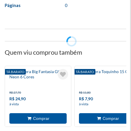
Páginas
0
Quem viu comprou também
Giz De Cera Big Fantasia Glitter
Giz De Cera Toquinho 15 Co
TÁ BARATO
TÁ BARATO
Neon 6 Cores
R$ 27,70
R$ 11,80
R$ 24,90
R$ 7,90
à vista
à vista