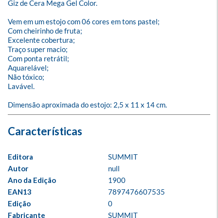
Giz de Cera Mega Gel Color.

Vem em um estojo com 06 cores em tons pastel;

Com cheirinho de fruta;

Excelente cobertura;

Traço super macio;

Com ponta retrátil;

Aquarelável;

Não tóxico;

Lavável.

Dimensão aproximada do estojo: 2,5 x 11 x 14 cm.
Editora
SUMMIT
Autor
null
Ano da Edição
1900
EAN13
7897476607535
Edição
0
Fabricante
SUMMIT