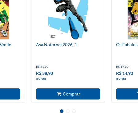
Símile
Asa Noturna (2026) 1
Os Fabulos
R$ 51,90
R$ 19,90
R$ 38,90
R$ 14,90
à vista
à vista