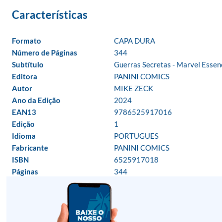
Formato
CAPA DURA
Número de Páginas
344
Subtítulo
Guerras Secretas - Marvel Essenc
Editora
PANINI COMICS
Autor
MIKE ZECK
Ano da Edição
2024
EAN13
9786525917016
Edição
1
Idioma
PORTUGUES
Fabricante
PANINI COMICS
ISBN
6525917018
Páginas
344