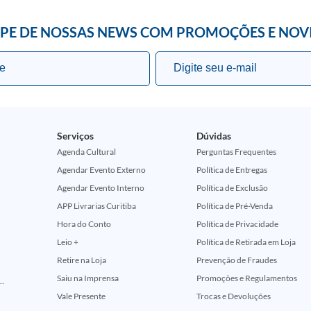
IPE DE NOSSAS NEWS COM PROMOÇÕES E NOV
Serviços
Dúvidas
Agenda Cultural
Perguntas Frequentes
Agendar Evento Externo
Política de Entregas
Agendar Evento Interno
Política de Exclusão
APP Livrarias Curitiba
Política de Pré-Venda
Hora do Conto
Política de Privacidade
Leio +
Política de Retirada em Loja
Retire na Loja
Prevenção de Fraudes
Saiu na Imprensa
Promoções e Regulamentos
ção Comemorativa 50 Anos (Encontros Clássicos Dc E Marvel)
Vale Presente
Trocas e Devoluções