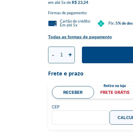
5
x
R$ 23,24
Formas de pagamento:
Cartão de crédito:
Pix:
5% de des
Em até 5x
Todas as formas de pagamento
-
+
Frete e prazo
RECEBER
FRETE GRÁTIS
CEP
CALCU