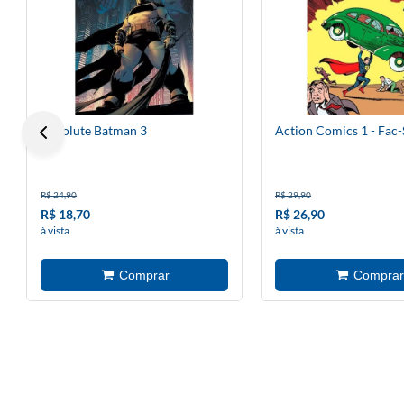
Absolute Batman 3
Action Comics 1 - Fac-
R$ 24,90
R$ 29,90
R$ 18,70
R$ 26,90
à vista
à vista