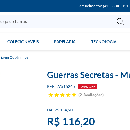
• Atendimento: (41) 3330-5191
COLECIONÁVEIS
PAPELARIA
TECNOLOGIA
ria em Quadrinhos
Guerras Secretas - Ma
LV516245
-24% OFF
2
Avaliações
R$ 154,90
R$ 116,20