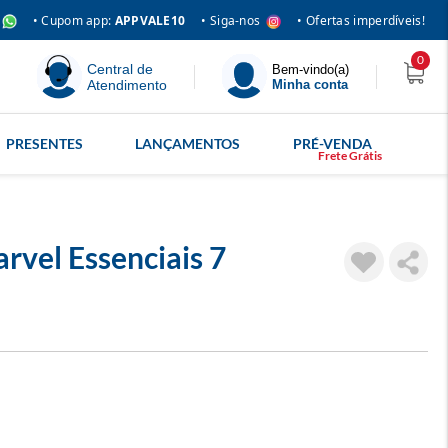
• Siga-nos
• Cupom app:
APPVALE10
• Ofertas imperdíveis!
0
Central de
Bem-vindo(a)
Atendimento
Minha conta
PRESENTES
LANÇAMENTOS
PRÉ-VENDA
rvel Essenciais 7