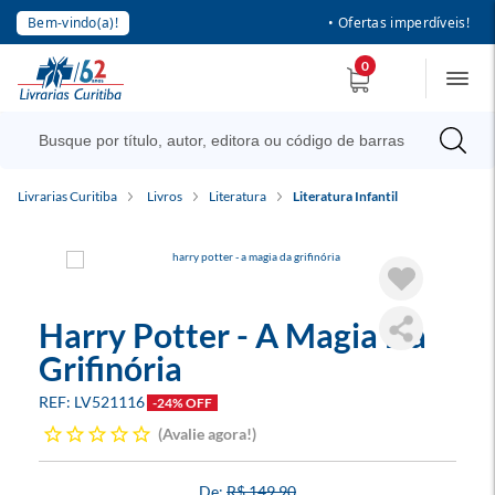
Bem-vindo(a)!
• Ofertas imperdíveis!
0
Livrarias Curitiba
Livros
Literatura
Literatura Infantil
Harry Potter - A Magia Da
Grifinória
LV521116
-24% OFF
Avalie agora!
R$ 149,90