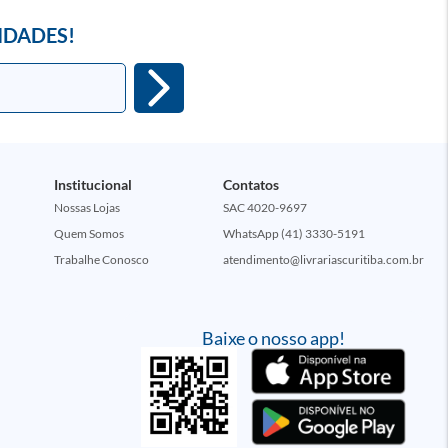
IDADES!
Institucional
Contatos
Nossas Lojas
SAC 4020-9697
Quem Somos
WhatsApp (41) 3330-5191
Trabalhe Conosco
atendimento@livrariascuritiba.com.br
Baixe o nosso app!