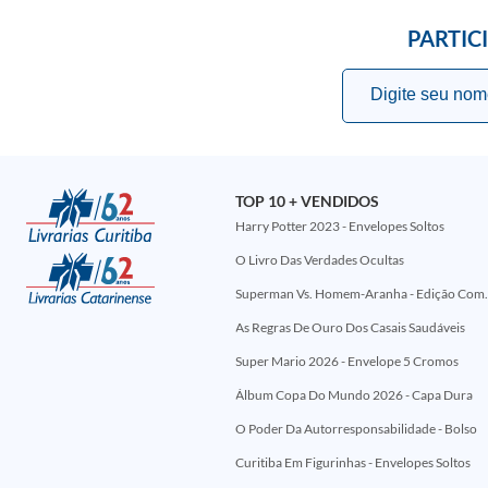
PARTIC
TOP 10 + VENDIDOS
Harry Potter 2023 - Envelopes Soltos
O Livro Das Verdades Ocultas
Superman Vs. Homem-Aranha - Edi
As Regras De Ouro Dos Casais Saudáveis
Super Mario 2026 - Envelope 5 Cromos
Álbum Copa Do Mundo 2026 - Capa Dura
O Poder Da Autorresponsabilidade - Bolso
Curitiba Em Figurinhas - Envelopes Soltos