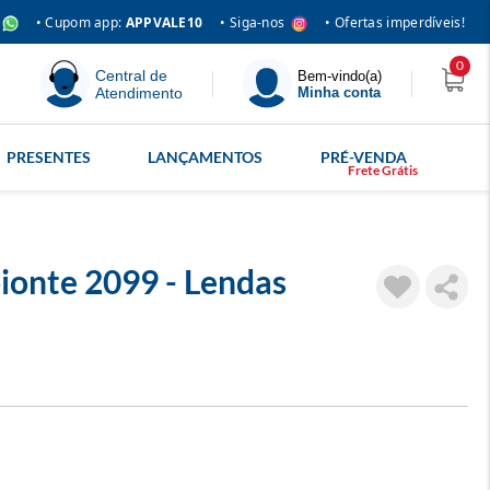
• Siga-nos
• Cupom app:
APPVALE10
• Ofertas imperdíveis!
0
Central de
Bem-vindo(a)
Atendimento
Minha conta
PRESENTES
LANÇAMENTOS
PRÉ-VENDA
onte 2099 - Lendas