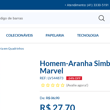
• Atendimento: (41) 3330-5191
COLECIONÁVEIS
PAPELARIA
TECNOLOGIA
ria em Quadrinhos
Homem-Aranha Simbi
Marvel
LV544873
-24% OFF
Avalie agora!
R$ 36,90
R$ 27,70