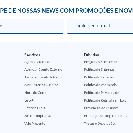
IPE DE NOSSAS NEWS COM PROMOÇÕES E NOV
Serviços
Dúvidas
Agenda Cultural
Perguntas Frequentes
Agendar Evento Externo
Política de Entregas
Agendar Evento Interno
Política de Exclusão
ção Comemorativa 50 Anos (Encontros Clássicos Dc E Marvel)
APP Livrarias Curitiba
Política de Pré-Venda
Hora do Conto
Política de Privacidade
Leio +
Política de Retirada em Loja
Retire na Loja
Prevenção de Fraudes
Saiu na Imprensa
Promoções e Regulamentos
Vale Presente
Trocas e Devoluções