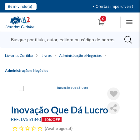
Bem-vindo(a)!
• Ofertas imperdíveis!
0
Livrarias Curitiba
Livros
Administração e Negócios
Administração e Negócios
Inovação Que Dá Lucro
LV551840
-10% OFF
Avalie agora!