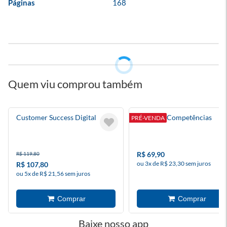
Páginas
168
Quem viu comprou também
Customer Success Digital
Gestão & Competências
PRÉ-VENDA
R$ 69,90
R$ 119,80
ou 3x de R$ 23,30 sem juros
R$ 107,80
ou 5x de R$ 21,56 sem juros
Baixe nosso app