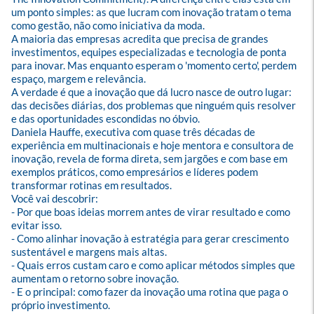
um ponto simples: as que lucram com inovação tratam o tema 
como gestão, não como iniciativa da moda.

A maioria das empresas acredita que precisa de grandes 
investimentos, equipes especializadas e tecnologia de ponta 
para inovar. Mas enquanto esperam o 'momento certo', perdem 
espaço, margem e relevância.

A verdade é que a inovação que dá lucro nasce de outro lugar: 
das decisões diárias, dos problemas que ninguém quis resolver 
e das oportunidades escondidas no óbvio.

Daniela Hauffe, executiva com quase três décadas de 
experiência em multinacionais e hoje mentora e consultora de 
inovação, revela de forma direta, sem jargões e com base em 
exemplos práticos, como empresários e líderes podem 
transformar rotinas em resultados.

Você vai descobrir:

- Por que boas ideias morrem antes de virar resultado e como 
evitar isso.

- Como alinhar inovação à estratégia para gerar crescimento 
sustentável e margens mais altas.

- Quais erros custam caro e como aplicar métodos simples que 
aumentam o retorno sobre inovação.

- E o principal: como fazer da inovação uma rotina que paga o 
próprio investimento.
